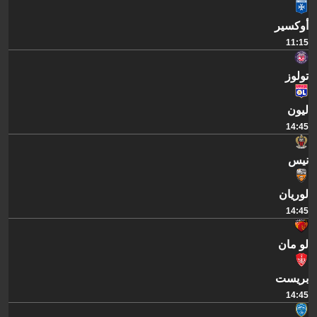
أوكسير
11:15
تولوز
ليون
14:45
نيس
لوريان
14:45
لو مان
بريست
14:45