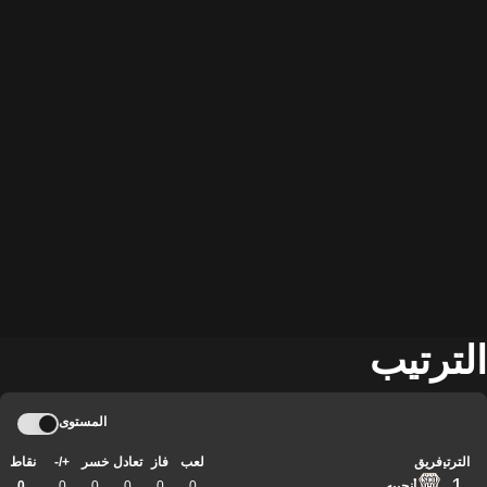
الترتيب
المستوى
الترتيب
فريق
لعب
فاز
تعادل
خسر
+/-
نقاط
1
أنجييه
0
0
0
0
0
0