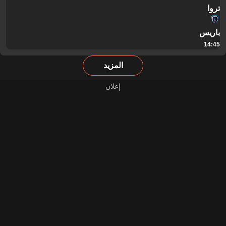
تروا
باريس
14:45
المزيد