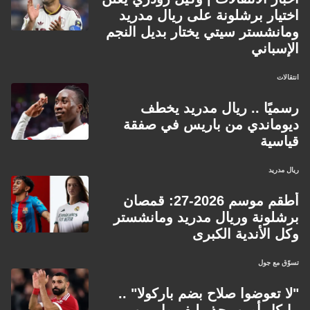
اختيار برشلونة على ريال مدريد
ومانشستر سيتي يختار بديل النجم
الإسباني
انتقالات
رسميًا .. ريال مدريد يخطف
ديوماندي من باريس في صفقة
قياسية
ريال مدريد
أطقم موسم 2026-27: قمصان
برشلونة وريال مدريد ومانشستر
وكل الأندية الكبرى
تسوّق مع جول
"لا تعوضوا صلاح بضم باركولا" ..