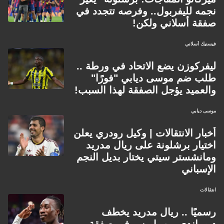
نجمه لليفربول.. وفرصه تتجدد في
صفقة أسلاني ولكن!
فيسنيك أسلاني
ليفركوزن يضع الاتحاد في ورطة ..
طلب ضم موسى ديابي "فورًا"
والعميد يؤجل الصفقة لهذا السبب!
موسى ديابي
أخبار الانتقالات | وكيل رودري يعلن
اختيار برشلونة على ريال مدريد
ومانشستر سيتي يختار بديل النجم
الإسباني
انتقالات
رسميًا .. ريال مدريد يخطف