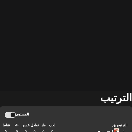
الترتيب
المستوى
الترتيب
فريق
لعب
فاز
تعادل
خسر
+/-
نقاط
1
أوجسبورج
0
0
0
0
0
0