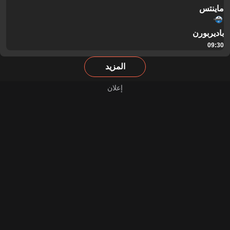
ماينتس
باديربورن
09:30
المزيد