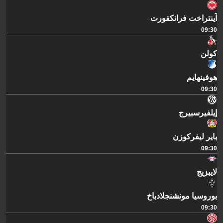
آينتراخت فرانكفورت
09:30
كولن
هوفينهايم
09:30
إيلفيرسبيرج
باير ليفركوزن
09:30
لايبزيج
بوروسيا مونشنجلادباخ
09:30