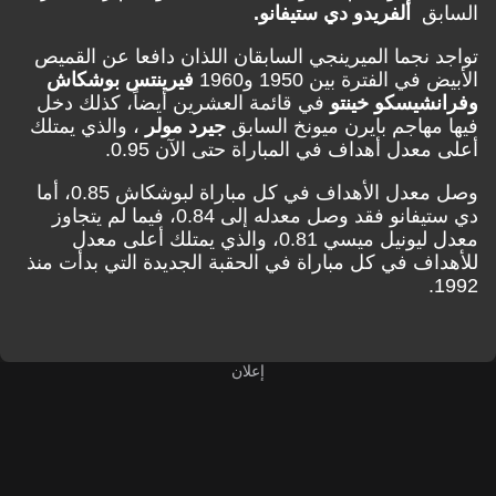
بق
ألفريدو دي ستيفانو.
 نجما الميرينجي السابقان اللذان دافعا عن القميص
ي الفترة بين 1950 و1960
فيرينتس بوشكاش
شيسكو خينتو
في قائمة العشرين أيضاً، كذلك دخل
مهاجم بايرن ميونخ السابق
جيرد مولر
، والذي يمتلك
عدل أهداف في المباراة حتى الآن 0.95.
وصل معدل الأهداف في كل مباراة لبوشكاش 0.85، أما
دي ستيفانو فقد وصل معدله إلى 0.84، فيما لم يتجاوز
معدل ليونيل ميسي 0.81، والذي يمتلك أعلى معدل
اف في كل مباراة في الحقبة الجديدة التي بدأت منذ
إعلان