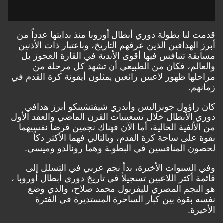
لنا بطولة دوري أبطال أوروبا منذ بدايتها عدداً من
لهدافين الذين عرفهم التاريخ، وباعتبار ذات الأذنين
ة تتنافس فيها أقوى الأندية في القارة العجوز بل
لم، فكان من الطبيعي أن تشهد كل مرحلة من
ها ظهور لاعبين رائعين يمثلون أيقونة كرة القدم في
م.
اؤول جونزاليس وأندري شيفتشينكو أبرز هدافي
الأبطال خلال تسعينيات القرن الماضي والعقد الأول
ألفية الحالية، أما الآن فهناك نجمين فرضا نفسيهما
على ساحة كرة القدم، وبالتالي فهما الأكثر دكاً
 المنافسين في البطولة وهما رونالدو وميسي.
لسنوات الأخيرة، بدأ نجم عربي في التسلل إلى
 أكثر اللاعبين تسجيلاً في تاريخ دوري أبطال أوروبا ،
نجم المصري لليفربول محمد صلاح، والذي وضع
بقوة بين كبار الساحرة المستديرة في الفترة
ة.