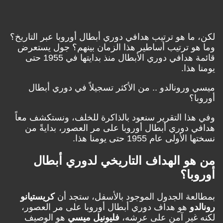
ما هو ترتيب هدافي دوري أبطال أوروبا عبر التاريخ؟
و ترتيب أساطير هذا الزمان بينهم؟ جول يستعرض
قائمة هدافي دوري الأبطال منذ بدايتها في 1955 حتى
هذا.
ورونالدو .. من الأكثر تسجيلاً في دوري أبطال
ا؟
ذا التقرير سنعود بالذاكرة للخلف، ونستكشف معاً
 دوري أبطال أوروبا على مر العصور، بدايةً من
ولى عام 1955 حتى يومنا هذا.
و الهداف التاريخي لدوري أبطال
با؟
عة الجدول الموجود بالأسفل، ستجد أن
كريستيانو
دو
هو هداف دوري أبطال أوروبا على مر العصور،
غير آمن على عرشه،
فليونيل ميسي
هو الوصيف