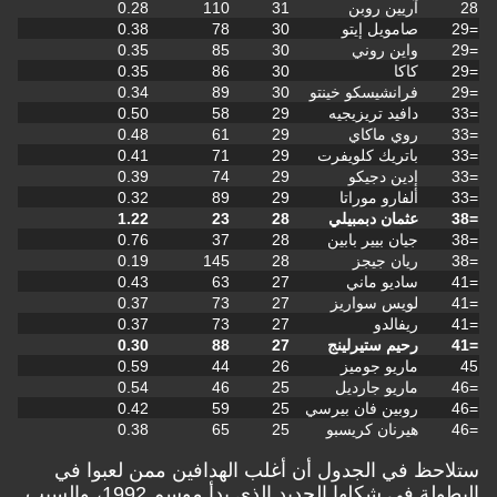
آريين روبن
31
110
0.28
صامويل إيتو
30
78
0.38
واين روني
30
85
0.35
كاكا
30
86
0.35
فرانشيسكو خينتو
30
89
0.34
دافيد تريزيجيه
29
58
0.50
روي ماكاي
29
61
0.48
باتريك كلويفرت
29
71
0.41
إدين دجيكو
29
74
0.39
ألفارو موراتا
29
89
0.32
عثمان دبمبيلي
28
23
1.22
جيان بيير بابين
28
37
0.76
ريان جيجز
28
145
0.19
ساديو ماني
27
63
0.43
لويس سواريز
27
73
0.37
ريفالدو
27
73
0.37
رحيم ستيرلينج
27
88
0.30
ماريو جوميز
26
44
0.59
ماريو جارديل
25
46
0.54
روبين فان بيرسي
25
59
0.42
هيرنان كريسبو
25
65
0.38
ظ في الجدول أن أغلب الهدافين ممن لعبوا في
البطولة في شكلها الجديد الذي بدأ موسم 1992، والسبب