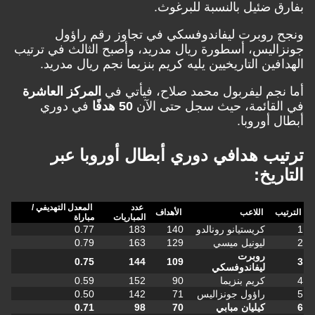
 ضئيل بالنسبة للبرغوث.
روبرت ليفاندوفسكي في تجاوز رقم راؤول
ليس، أسطورة ريال مدريد، وأصبح الثالث في ترتيب
فين التاريخيين يليه كريم بنزيما نجم ريال مدريد.
جم ليفربول محمد صلاح، فيأتي في
المركز العاشرة
قائمة، حيث سجل حتى الآن
50 هدفًا
في دوري
 أوروبا.
ب هدافي دوري أبطال أوروبا عبر
يخ:
عدد
المعدل التهديفي /
ب
اللاعب
الأهداف
المباريات
مباراة
كريستيانو رونالدو
140
183
0.77
ليونيل ميسي
129
163
0.79
روبرت
0.75
144
109
ليفاندوفسكي
كريم بنزيما
90
152
0.59
راؤول جونزاليس
71
142
0.50
كيليان مبابي
70
98
0.71