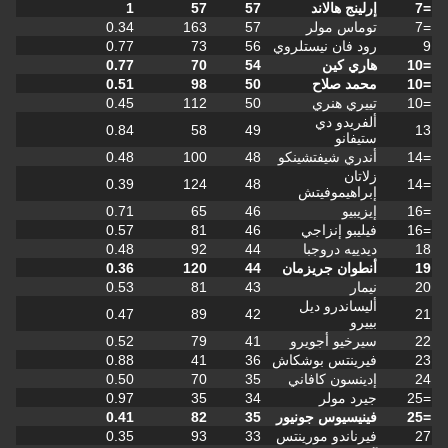
إرلينج هالاند
57
57
1
توماس مولر
57
163
0.34
رود فان نيستلروي
56
73
0.77
هاري كين
54
70
0.77
محمد صلاح
50
98
0.51
تييري هنري
50
112
0.45
ألفريدو دي
0.84
58
49
ستيفانو
أندري شيفتشينكو
48
100
0.48
زلاتان
0.39
124
48
إبراهيموفيتش
إيزيبيو
46
65
0.71
فيليبو إنزاجي
46
81
0.57
ديدييه دروجبا
44
92
0.48
أنطوان جريزمان
44
120
0.36
نيمار
43
81
0.53
أليساندرو ديل
0.47
89
42
بييرو
سيرخيو أجويرو
41
79
0.52
فيرينتس بوشكاش
36
41
0.88
إدينسون كافاني
35
70
0.50
جيرد مولر
34
35
0.97
فينيسيوس جونيور
35
82
0.41
فيرناندو مورينتس
33
93
0.35