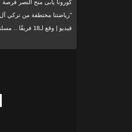
كورونا يأبى منح النصر فرصة .. 4 إصابات جديدة بالفي
"رياضتنا مختطفة من تركي آل ا
فيديو | وقع لـ18 فريقًا .. مسلسل رمضاني يسخر من كنو!