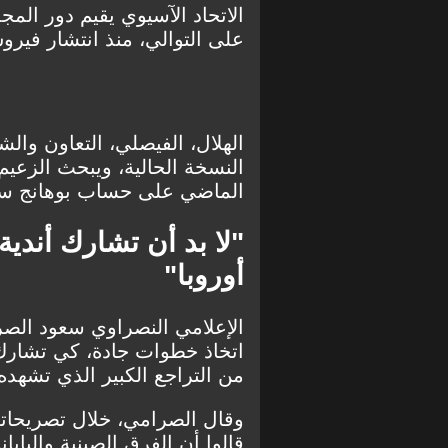
الاتحاد الآسيوي يقيم دور المج
على التوالي، منذ انتشار فيرو
الهلال، الفيصلي، التعاون وال
النسخة الحالية، ويبحث الزعيم
الماضي على حساب بوهانج ستي
"لا بد أن تشارك أندي
أوروبا"
الإعلامي النصراوي سعود الص
اتخاذ خطوات جادة، كي تشارك أ
من التراجع الكبير الذي تشهده 
وقال الصرامي، خلال تصريحاته
قالوا أن الفرق الصينية واليا