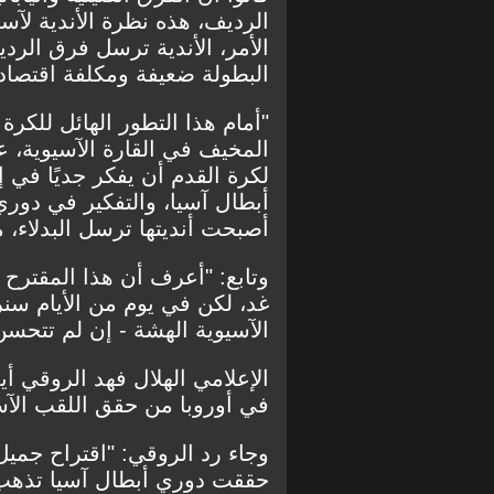
الرديف، هذه نظرة الأندية لآسيا
الأمر، الأندية ترسل فرق الرديف
البطولة ضعيفة ومكلفة اقتصاديً
"أمام هذا التطور الهائل للكرة 
المخيف في القارة الآسيوية، ع
لكرة القدم أن يفكر جديًا في 
أبطال آسيا، والتفكير في دوري
أصبحت أنديتها ترسل البدلاء، ما
وتابع: "أعرف أن هذا المقترح م
غد، لكن في يوم من الأيام سنر
الآسيوية الهشة - إن لم تتحسن -
الإعلامي الهلال فهد الروقي أ
في أوروبا من حقق اللقب الآس
وجاء رد الروقي: "اقتراح جميل ج
حققت دوري أبطال آسيا تذهب ل