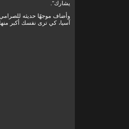
يشارك".
وأضاف موجهًا حديثه للصرامي، م
آسيا، كي ترى نفسك أكبر منها"