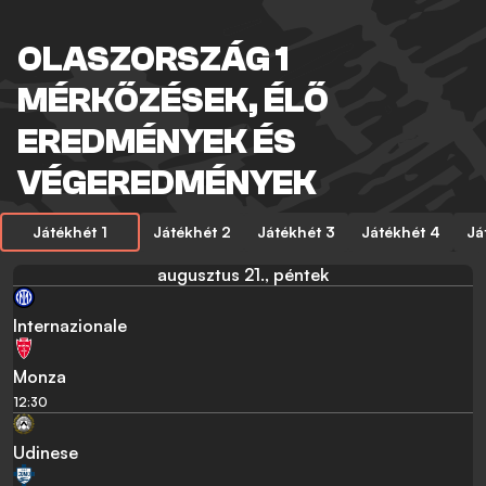
OLASZORSZÁG 1
MÉRKŐZÉSEK, ÉLŐ
EREDMÉNYEK ÉS
VÉGEREDMÉNYEK
Játékhét 1
Játékhét 2
Játékhét 3
Játékhét 4
Já
augusztus 21., péntek
Internazionale
Monza
12:30
Udinese