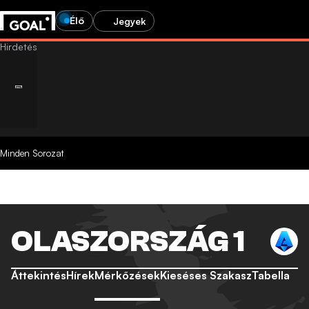
Élő
Jegyek
Minden Sorozat
OLASZORSZÁG 1
Áttekintés
Hírek
Mérkőzések
Kieséses Szakasz
Tabella