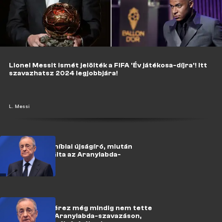
Lionel Messit ismét jelölték a FIFA 'Év játékosa-díjra'! Itt
szavazhatsz 2024 legjobbjára!
L. Messi
Reagált a namíbiai újságíró, miután
Pérez kritizálta az Aranylabda-
szavazatát
Florentino Pérez még mindig nem tette
túl magát az Aranylabda-szavazáson,