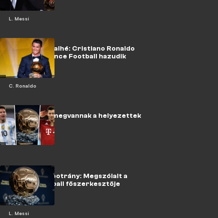
L. Messi
Aranylabda balhé: Cristiano Ronaldo
szerint a France Football hazudik
C. Ronaldo
Aranylabda: megvannak a helyezettek
Aranylabda-botrány: Megszólalt a
France Football főszerkesztője
L. Messi