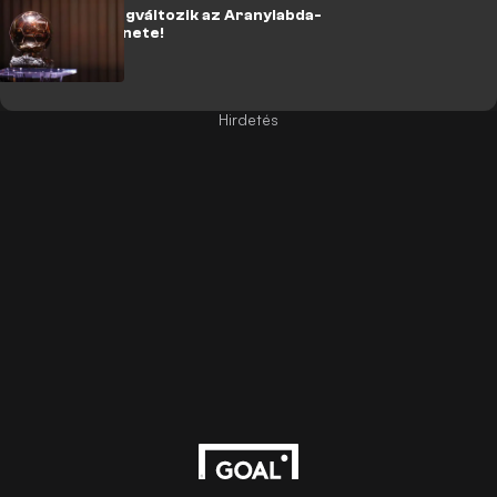
Hivatalos: Megváltozik az Aranylabda-
szavazás menete!