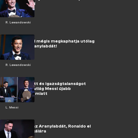
Lewandowski
R. Lewandowski
Lewandowski mégis megkaphatja utólag
a 2020-as Aranylabdát!
R. Lewandowski
Felháborodott és igazságtalanságot
kiált a futballvilág Messi újabb
Aranylabdája miatt
L. Messi
Messi kapta az Aranylabdát, Ronaldo el
sem ment a gálára