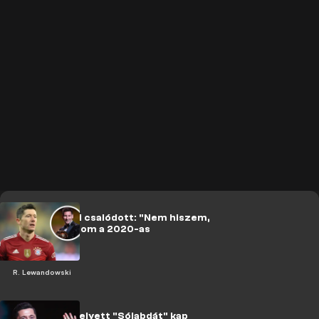
Lewandowski csalódott: "Nem hiszem,
hogy megkapom a 2020-as
Aranylabdát"
R. Lewandowski
Aranylabda helyett "Sólabdát" kap