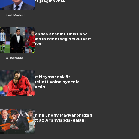
beolvasott az újságíróknak
Real Madrid
A friss aranylabdás szerint Cristiano
Ronaldo istenadta tehetség nélkül vált
Messi kihívójává!
C. Ronaldo
Buffon szerint Neymarnak öt
Aranylabdát kellett volna nyernie
pályafutása során
Nem fogod elhinni, hogy Magyarország
kire szavazott az Aranylabda-gálán!