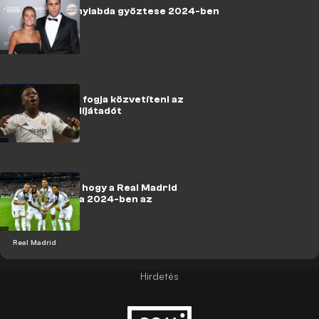
Rodri az Aranylabda győztese 2024-ben
Csak az RTL+ fogja közvetíteni az
Aranylabda-díjátadót
Kiszivárgott, hogy a Real Madrid
játékosa kapja 2024-ben az
Aranylabdát!
Real Madrid