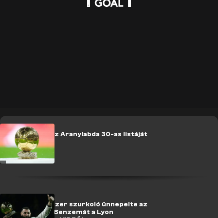
Kihirdették az Aranylabda 30-as listáját
Libabőr: 58 ezer szurkoló ünnepelte az
Aranylabdás Benzemát a Lyon