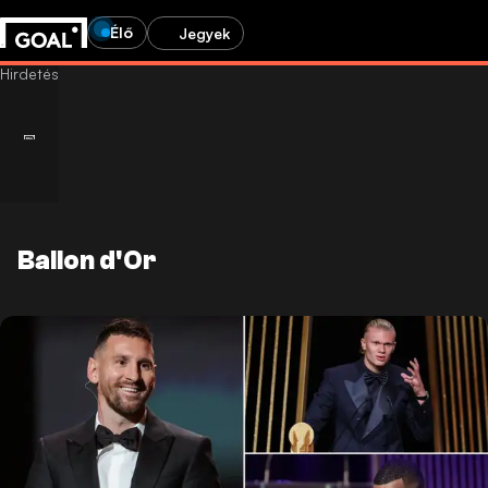
Élő
Jegyek
Ballon d'Or