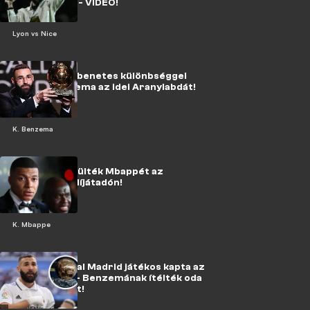
stadionjában - VIDEÓ!
Lyon vs Nice
Kiderült: döbbenetes különbséggel
nyerte Benzema az idei Aranylabdát!
K. Benzema
VIDEÓ: Kifütyülték Mbappét az
Aranylabda-díjátadón!
K. Mbappe
Ismét egy Real Madrid játékos kapta az
Aranylabdát - Benzemának ítélték oda
az elismerést!