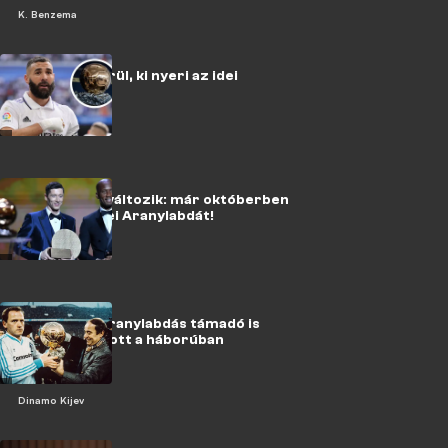
K. Benzema
Ma este kiderül, ki nyeri az idei
Aranylabdát
Minden megváltozik: már októberben
átadják az idei Aranylabdát!
Az egykori Aranylabdás támadó is
fegyvert fogott a háborúban
Dinamo Kijev