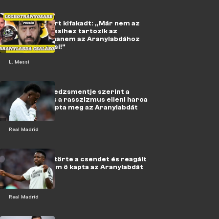
Puzsér Róbert kifakadt: „Már nem az
van, hogy Messihez tartozik az
Aranylabda, hanem az Aranylabdához
tartozik Messi!"
L. Messi
Vinícius menedzsmentje szerint a
brazil játékos a rasszizmus elleni harca
miatt nem kapta meg az Aranylabdát
Real Madrid
Vinícius megtörte a csendet és reagált
arra, hogy nem ő kapta az Aranylabdát
Real Madrid