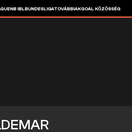
AGUE
NB I
BL
BUNDESLIGA
TOVÁBBIAK
GOAL KÖZÖSSÉG
DEMAR