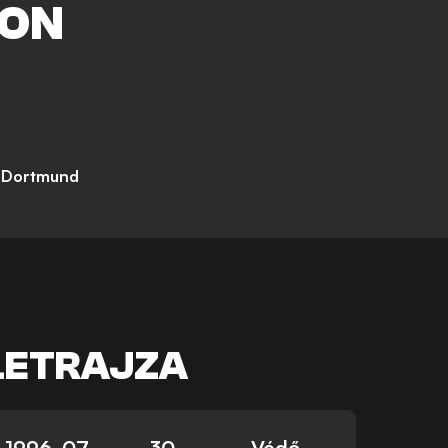
ON
a Dortmund
LETRAJZA
1996. 07.
30
Védő