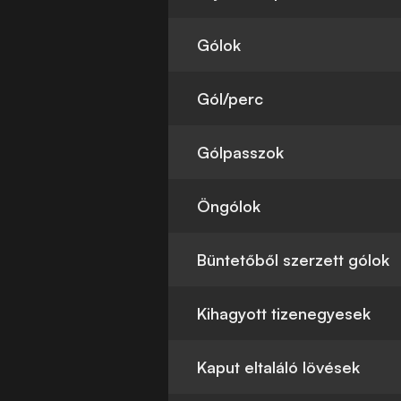
Gólok
Gól/perc
Gólpasszok
Öngólok
Büntetőből szerzett gólok
Kihagyott tizenegyesek
Kaput eltaláló lövések