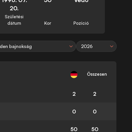
20.
Születési
dátum
Kor
Pozíció
den bajnokság
2026
Összesen
2
2
0
0
50
50