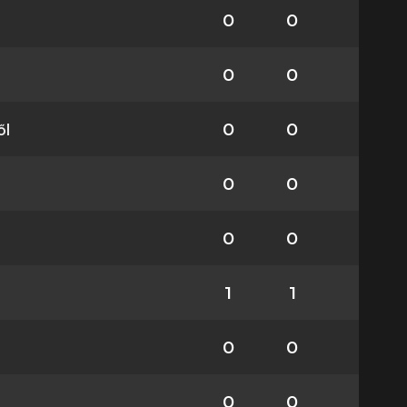
0
0
0
0
ől
0
0
0
0
0
0
1
1
0
0
0
0