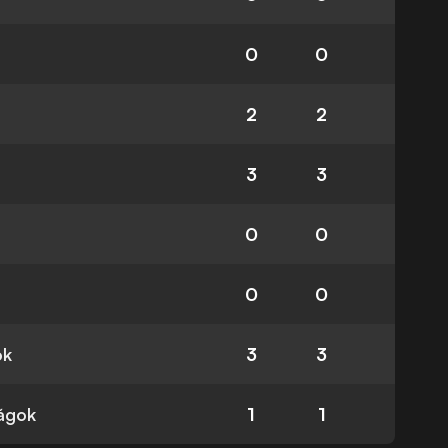
0
0
2
2
3
3
0
0
0
0
ok
3
3
ságok
1
1