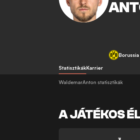
ANT
Borussi
Statisztikák
Karrier
WaldemarAnton statisztikák
A JÁTÉKOS É
3