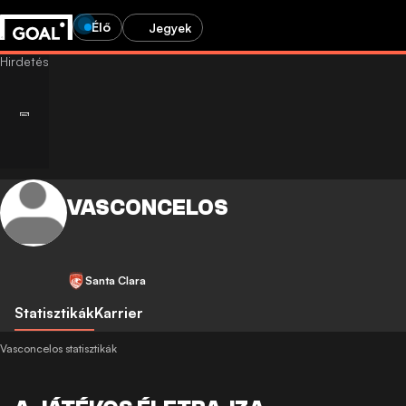
Élő
Jegyek
VASCONCELOS
Santa Clara
Statisztikák
Karrier
Vasconcelos statisztikák