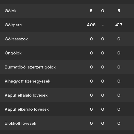
Gólok
5
0
5
Gól/perc
408
-
417
Gólpasszok
0
0
0
Öngólok
0
0
0
Büntetőből szerzett gólok
0
0
0
Kihagyott tizenegyesek
0
0
0
Kaput eltaláló lövések
0
0
0
Kaput elkerülő lövések
0
0
0
Blokkolt lövések
0
0
0