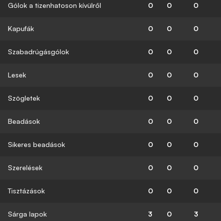
Gólok a tizenhatoson kívülről
0
0
0
Kapufák
0
0
0
Szabadrúgásgólok
0
0
0
Lesek
0
0
0
Szögletek
0
0
0
Beadások
0
0
0
Sikeres beadások
0
0
0
Szerelések
0
0
0
Tisztázások
0
0
0
Sárga lapok
3
0
3