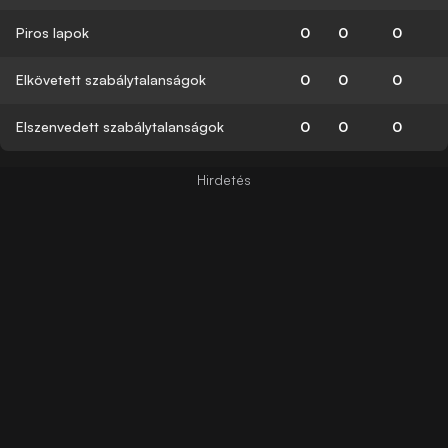
Piros lapok
0
0
0
Elkövetett szabálytalanságok
0
0
0
Elszenvedett szabálytalanságok
0
0
0