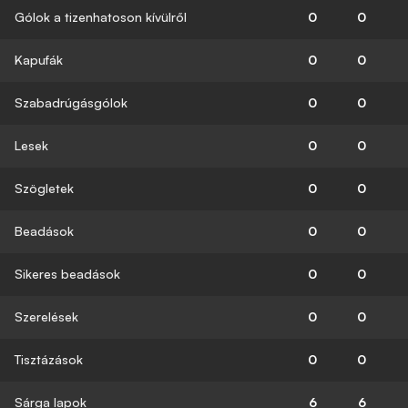
Gólok a tizenhatoson kívülről
0
0
Kapufák
0
0
Szabadrúgásgólok
0
0
Lesek
0
0
Szögletek
0
0
Beadások
0
0
Sikeres beadások
0
0
Szerelések
0
0
Tisztázások
0
0
Sárga lapok
6
6