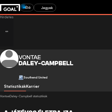
Élő
Jegyek
VONTAE
DALEY-CAMPBELL
Southend United
Statisztikák
Karrier
VontaeDaley-Campbell statisztikák