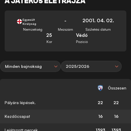
A JÁTÉKOS ÉLETRAJZA
-
2001. 04. 02.
Egyesült
Királyság
Nemzetiség
Mezszám
Születési dátum
25
Védő
Kor
Pozíció
Minden bajnokság
2025/2026
Összesen
Pályára lépések.
22
22
Kezdőcsapat
16
16
Lejátszott percek
1393
1393