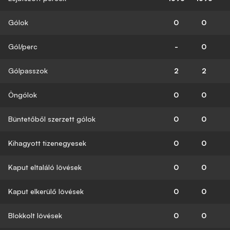
Gólok
0
0
Gól/perc
-
0
Gólpasszok
2
2
Öngólok
0
0
Büntetőből szerzett gólok
0
0
Kihagyott tizenegyesek
0
0
Kaput eltaláló lövések
0
0
Kaput elkerülő lövések
0
0
Blokkolt lövések
0
0