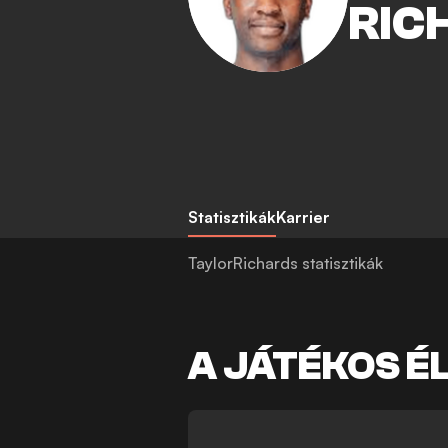
RIC
Statisztikák
Karrier
TaylorRichards statisztikák
A JÁTÉKOS É
-