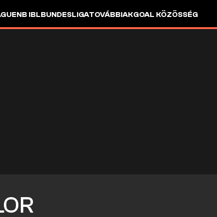
AGUE
NB I
BL
BUNDESLIGA
TOVÁBBIAK
GOAL KÖZÖSSÉG
LOR