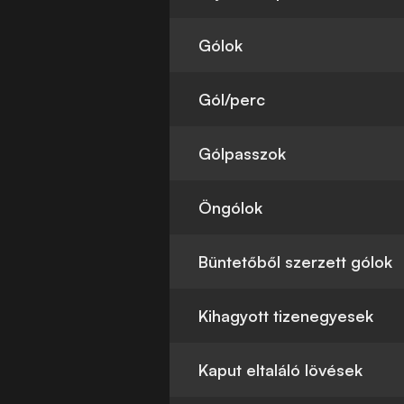
Gólok
Gól/perc
Gólpasszok
Öngólok
Büntetőből szerzett gólok
Kihagyott tizenegyesek
Kaput eltaláló lövések