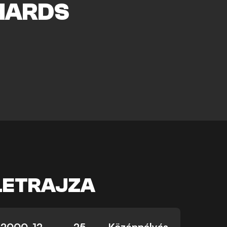
HARDS
LETRAJZA
2000. 12.
25
Középpályás