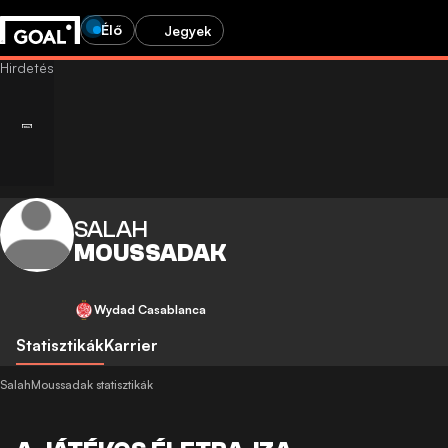
Élő
Jegyek
SALAH
MOUSSADAK
Wydad Casablanca
Statisztikák
Karrier
SalahMoussadak statisztikák