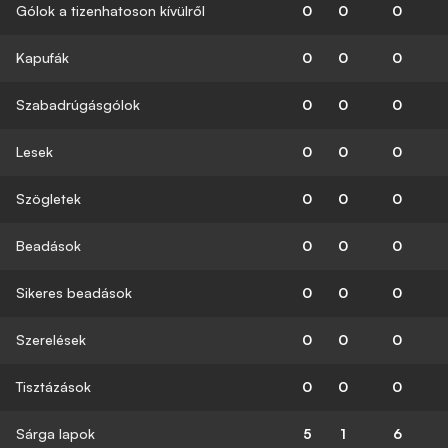
Gólok a tizenhatoson kívülről
0
0
0
Kapufák
0
0
0
Szabadrúgásgólok
0
0
0
Lesek
0
0
0
Szögletek
0
0
0
Beadások
0
0
0
Sikeres beadások
0
0
0
Szerelések
0
0
0
Tisztázások
0
0
0
Sárga lapok
5
1
6