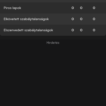
Piros lapok
0
0
0
Elkövetett szabálytalanságok
0
0
0
Elszenvedett szabálytalanságok
0
0
0