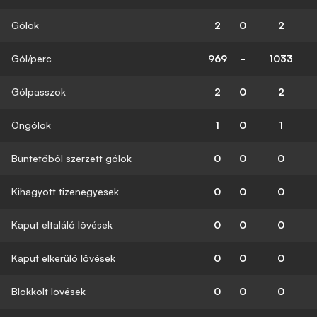
Gólok
2
0
2
Gól/perc
969
-
1033
Gólpasszok
2
0
2
Öngólok
1
0
1
Büntetőből szerzett gólok
0
0
0
Kihagyott tizenegyesek
0
0
0
Kaput eltaláló lövések
0
0
0
Kaput elkerülő lövések
0
0
0
Blokkolt lövések
0
0
0