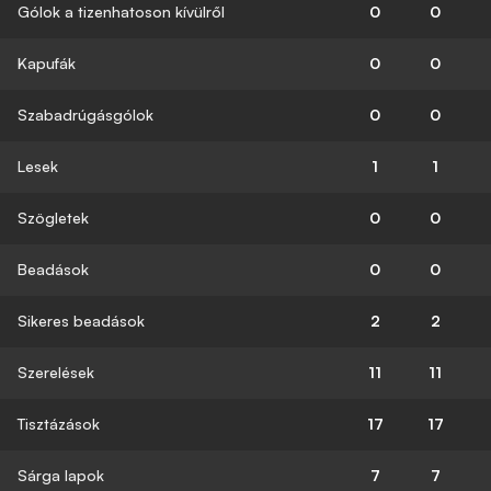
Gólok a tizenhatoson kívülről
0
0
Kapufák
0
0
Szabadrúgásgólok
0
0
Lesek
1
1
Szögletek
0
0
Beadások
0
0
Sikeres beadások
2
2
Szerelések
11
11
Tisztázások
17
17
Sárga lapok
7
7