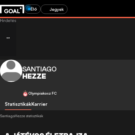
Élő
Jegyek
SANTIAGO
HEZZE
Olympiakosz FC
Statisztikák
Karrier
SantiagoHezze statisztikák