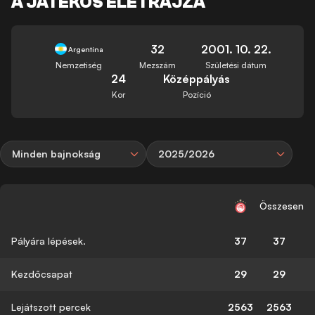
A JÁTÉKOS ÉLETRAJZA
32
2001. 10. 22.
Argentína
Nemzetiség
Mezszám
Születési dátum
24
Középpályás
Kor
Pozíció
Minden bajnokság
2025/2026
Összesen
Pályára lépések.
37
37
Kezdőcsapat
29
29
Lejátszott percek
2563
2563