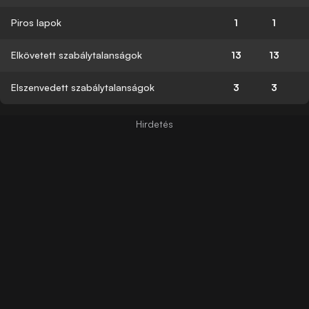
Piros lapok
1
1
Elkövetett szabálytalanságok
13
13
Elszenvedett szabálytalanságok
3
3