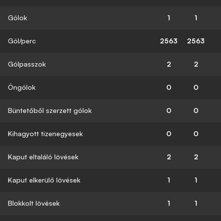
Gólok
1
1
Gól/perc
2563
2563
Gólpasszok
2
2
Öngólok
0
0
Büntetőből szerzett gólok
0
0
Kihagyott tizenegyesek
0
0
Kaput eltaláló lövések
2
2
Kaput elkerülő lövések
1
1
Blokkolt lövések
1
1