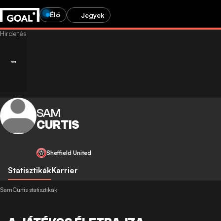
Élő
Jegyek
SAM
CURTIS
Sheffield United
Statisztikák
Karrier
SamCurtis statisztikák