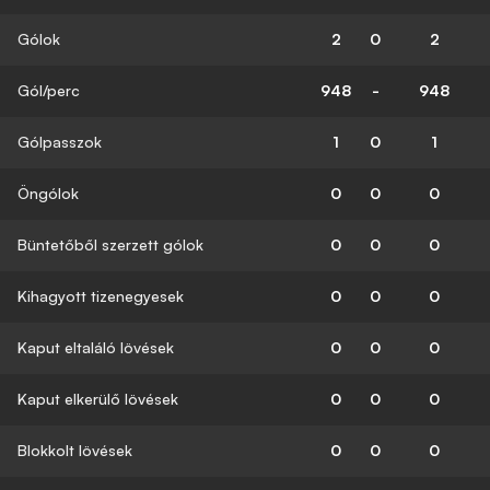
Gólok
2
0
2
Gól/perc
948
-
948
Gólpasszok
1
0
1
Öngólok
0
0
0
Büntetőből szerzett gólok
0
0
0
Kihagyott tizenegyesek
0
0
0
Kaput eltaláló lövések
0
0
0
Kaput elkerülő lövések
0
0
0
Blokkolt lövések
0
0
0