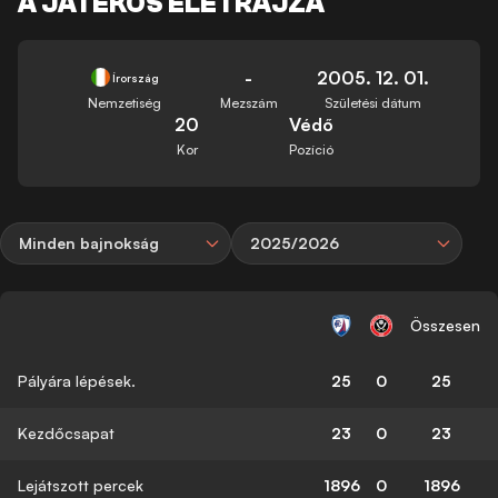
A JÁTÉKOS ÉLETRAJZA
-
2005. 12. 01.
Írország
Nemzetiség
Mezszám
Születési dátum
20
Védő
Kor
Pozíció
Minden bajnokság
2025/2026
Összesen
Pályára lépések.
25
0
25
Kezdőcsapat
23
0
23
Lejátszott percek
1896
0
1896