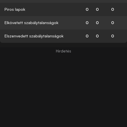
Piros lapok
0
0
0
Elkövetett szabálytalanságok
0
0
0
Elszenvedett szabálytalanságok
0
0
0