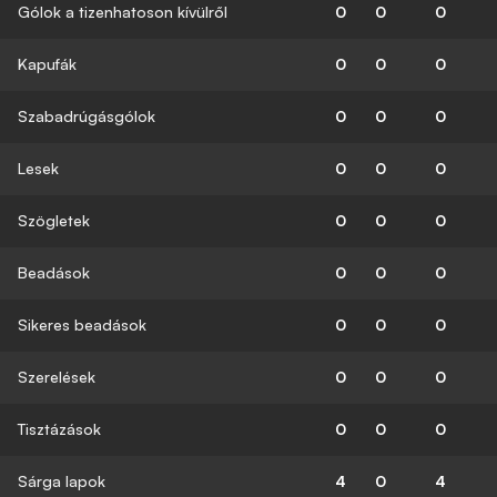
Gólok a tizenhatoson kívülről
0
0
0
Kapufák
0
0
0
Szabadrúgásgólok
0
0
0
Lesek
0
0
0
Szögletek
0
0
0
Beadások
0
0
0
Sikeres beadások
0
0
0
Szerelések
0
0
0
Tisztázások
0
0
0
Sárga lapok
4
0
4