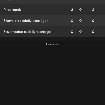
Piros lapok
2
0
2
Elkövetett szabálytalanságok
0
0
0
Elszenvedett szabálytalanságok
0
0
0