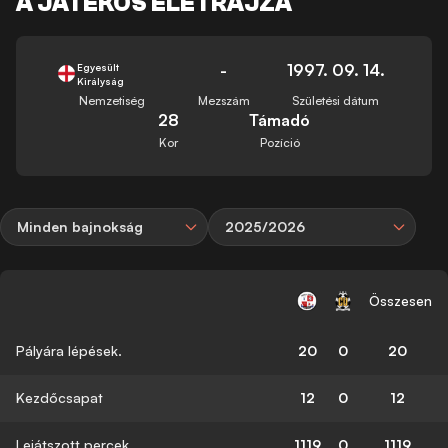
A JÁTÉKOS ÉLETRAJZA
-
1997. 09. 14.
Egyesült
Királyság
Nemzetiség
Mezszám
Születési dátum
28
Támadó
Kor
Pozíció
Minden bajnokság
2025/2026
Összesen
Pályára lépések.
20
0
20
Kezdőcsapat
12
0
12
Lejátszott percek
1119
0
1119