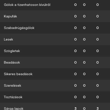
Gólok a tizenhatoson kívülről
0
0
0
Kapufák
0
0
0
Szabadrúgásgólok
0
0
0
Lesek
0
0
0
Szögletek
0
0
0
Beadások
0
0
0
Sikeres beadások
0
0
0
Szerelések
0
0
0
Tisztázások
0
0
0
Sárga lapok
3
0
3