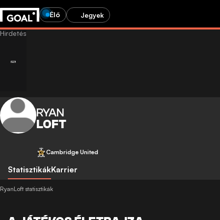
Élő
Jegyek
RYAN
LOFT
Cambridge United
Statisztikák
Karrier
RyanLoft statisztikák