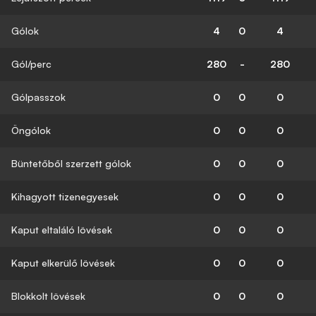
Gólok
4
0
4
Gól/perc
280
-
280
Gólpasszok
0
0
0
Öngólok
0
0
0
Büntetőből szerzett gólok
0
0
0
Kihagyott tizenegyesek
0
0
0
Kaput eltaláló lövések
0
0
0
Kaput elkerülő lövések
0
0
0
Blokkolt lövések
0
0
0