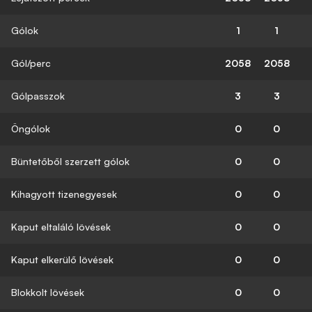
Gólok
1
1
Gól/perc
2058
2058
Gólpasszok
3
3
Öngólok
0
0
Büntetőből szerzett gólok
0
0
Kihagyott tizenegyesek
0
0
Kaput eltaláló lövések
0
0
Kaput elkerülő lövések
0
0
Blokkolt lövések
0
0