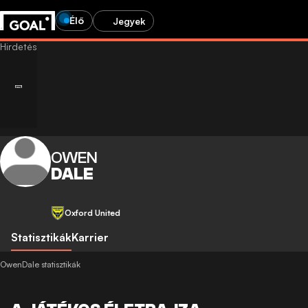
Élő
Jegyek
OWEN
DALE
Oxford United
Statisztikák
Karrier
OwenDale statisztikák