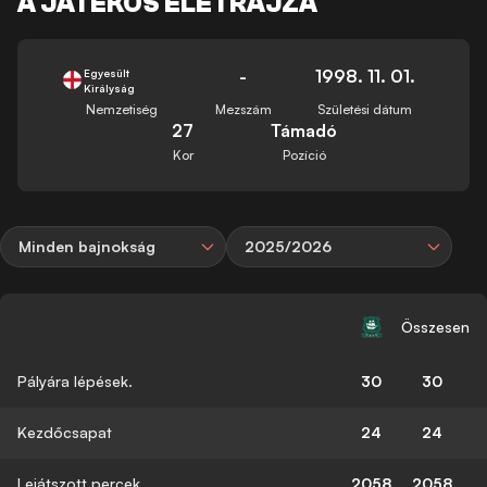
A JÁTÉKOS ÉLETRAJZA
-
1998. 11. 01.
Egyesült
Királyság
Nemzetiség
Mezszám
Születési dátum
27
Támadó
Kor
Pozíció
Minden bajnokság
2025/2026
Összesen
Pályára lépések.
30
30
Kezdőcsapat
24
24
Lejátszott percek
2058
2058