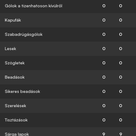
Gólok a tizenhatoson kívülről
0
0
Kapufák
0
0
Szabadrúgásgólok
0
0
Lesek
0
0
Szögletek
0
0
Beadások
0
0
Sikeres beadások
0
0
Szerelések
0
0
Tisztázások
0
0
Sárga lapok
9
9