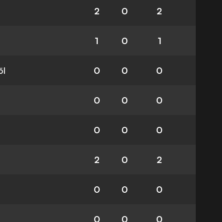
2
0
2
1
0
1
ől
0
0
0
0
0
0
0
0
0
2
0
2
0
0
0
0
0
0