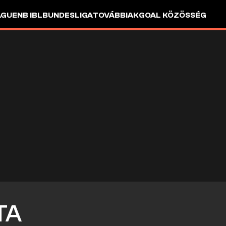
AGUE
NB I
BL
BUNDESLIGA
TOVÁBBIAK
GOAL KÖZÖSSÉG
TA