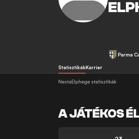
ELP
Parma Ca
Statisztikák
Karrier
NestaElphege statisztikák
A JÁTÉKOS É
23