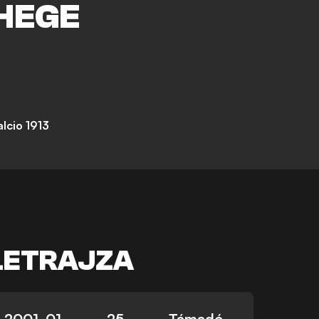
HEGE
lcio 1913
LETRAJZA
2001. 01.
25
Támadó