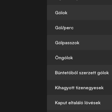
Gólok
Gól/perc
Gólpasszok
Öngólok
Büntetőből szerzett gólok
Kihagyott tizenegyesek
Kaput eltaláló lövések