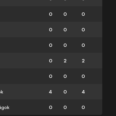
0
0
0
0
0
0
0
0
0
0
2
2
0
0
0
ok
4
0
4
ságok
0
0
0