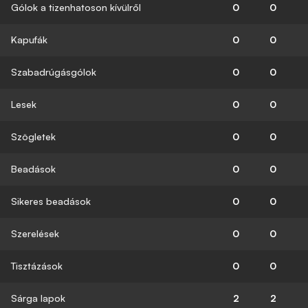
Gólok a tizenhatoson kívülről
0
0
Kapufák
0
0
Szabadrúgásgólok
0
0
Lesek
0
0
Szögletek
0
0
Beadások
0
0
Sikeres beadások
0
0
Szerelések
0
0
Tisztázások
0
0
Sárga lapok
2
2