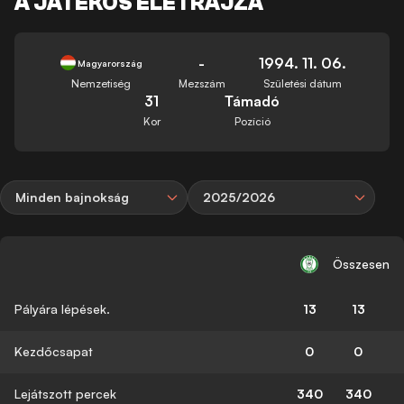
A JÁTÉKOS ÉLETRAJZA
-
1994. 11. 06.
Magyarország
Nemzetiség
Mezszám
Születési dátum
31
Támadó
Kor
Pozíció
Minden bajnokság
2025/2026
Összesen
Pályára lépések.
13
13
Kezdőcsapat
0
0
Lejátszott percek
340
340