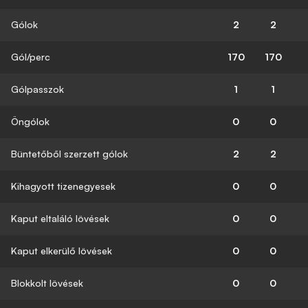
Gólok
2
2
Gól/perc
170
170
Gólpasszok
1
1
Öngólok
0
0
Büntetőből szerzett gólok
2
2
Kihagyott tizenegyesek
0
0
Kaput eltaláló lövések
0
0
Kaput elkerülő lövések
0
0
Blokkolt lövések
0
0