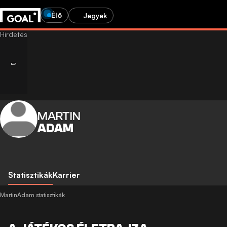
Élő
Jegyek
MARTIN
ADAM
Statisztikák
Karrier
MartinAdam statisztikák