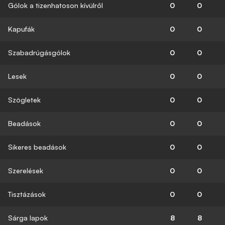
Gólok a tizenhatoson kívülről
0
0
Kapufák
0
0
Szabadrúgásgólok
0
0
Lesek
0
0
Szögletek
0
0
Beadások
0
0
Sikeres beadások
0
0
Szerelések
0
0
Tisztázások
0
0
Sárga lapok
8
8