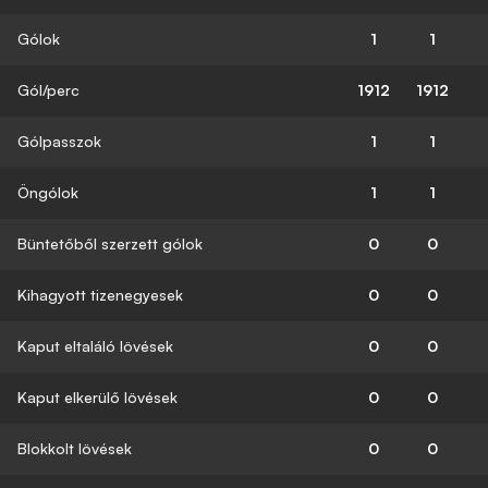
Gólok
1
1
Gól/perc
1912
1912
Gólpasszok
1
1
Öngólok
1
1
Büntetőből szerzett gólok
0
0
Kihagyott tizenegyesek
0
0
Kaput eltaláló lövések
0
0
Kaput elkerülő lövések
0
0
Blokkolt lövések
0
0