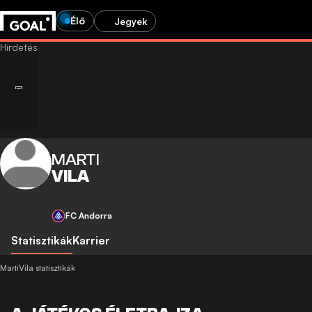
Élő
Jegyek
MARTI
VILA
FC Andorra
Statisztikák
Karrier
MartiVila statisztikák