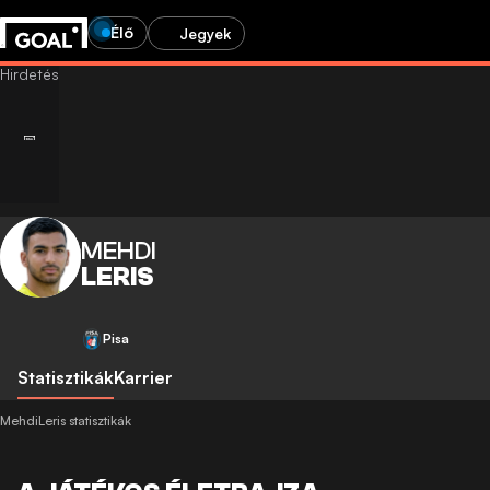
Élő
Jegyek
MEHDI
LERIS
Pisa
Statisztikák
Karrier
MehdiLeris statisztikák