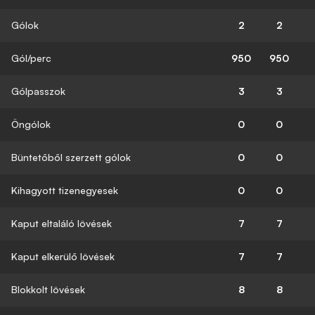
Gólok
2
2
Gól/perc
950
950
Gólpasszok
3
3
Öngólok
0
0
Büntetőből szerzett gólok
0
0
Kihagyott tizenegyesek
0
0
Kaput eltaláló lövések
7
7
Kaput elkerülő lövések
7
7
Blokkolt lövések
8
8