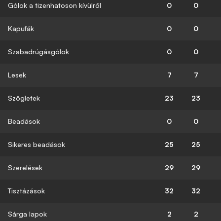
Gólok a tizenhatoson kívülről
0
0
Kapufák
0
0
Szabadrúgásgólok
0
0
Lesek
7
7
Szögletek
23
23
Beadások
0
0
Sikeres beadások
25
25
Szerelések
29
29
Tisztázások
32
32
Sárga lapok
2
2