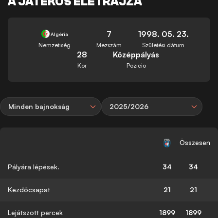
A JÁTÉKOS ÉLETRAJZA
7
1998. 05. 23.
Algéria
Nemzetiség
Mezszám
Születési dátum
28
Középpályás
Kor
Pozíció
Minden bajnokság
2025/2026
Összesen
Pályára lépések.
34
34
Kezdőcsapat
21
21
Lejátszott percek
1899
1899