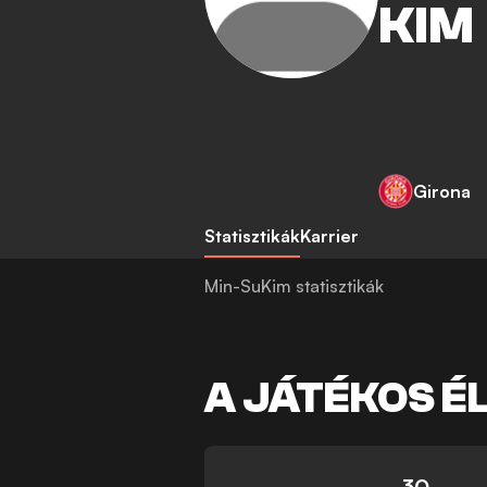
KIM
Girona
Statisztikák
Karrier
Min-SuKim statisztikák
A JÁTÉKOS É
30