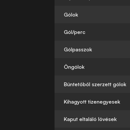
Gólok
Gól/perc
Gólpasszok
Öngólok
Büntetőből szerzett gólok
Kihagyott tizenegyesek
Kaput eltaláló lövések