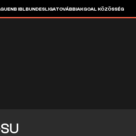
AGUE
NB I
BL
BUNDESLIGA
TOVÁBBIAK
GOAL KÖZÖSSÉG
-SU