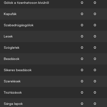
Gólok a tizenhatoson kívülről
0
0
Kapufák
0
0
Szabadrúgásgólok
0
0
Lesek
0
0
Szögletek
0
0
Beadások
0
0
Sikeres beadások
0
0
Szerelések
0
0
Tisztázások
0
0
Sárga lapok
0
0