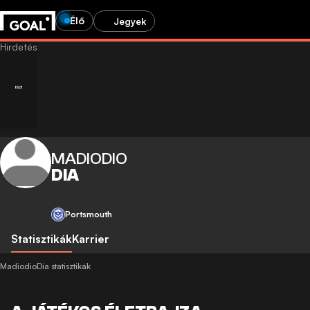
Élő
Jegyek
MADIODIO
DIA
Portsmouth
Statisztikák
Karrier
MadiodioDia statisztikák