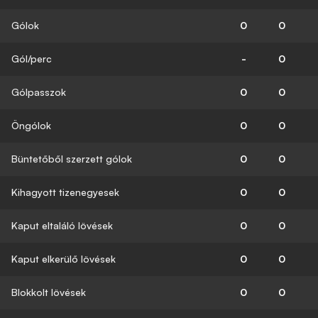
Gólok
0
0
Gól/perc
-
0
Gólpasszok
0
0
Öngólok
0
0
Büntetőből szerzett gólok
0
0
Kihagyott tizenegyesek
0
0
Kaput eltaláló lövések
0
0
Kaput elkerülő lövések
0
0
Blokkolt lövések
0
0