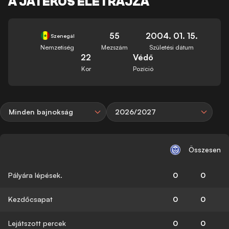
A JÁTÉKOS ÉLETRAJZA
55
2004. 01. 15.
Szenegál
Nemzetiség
Mezszám
Születési dátum
22
Védő
Kor
Pozíció
Minden bajnokság
2026/2027
Összesen
Pályára lépések.
0
0
Kezdőcsapat
0
0
Lejátszott percek
0
0