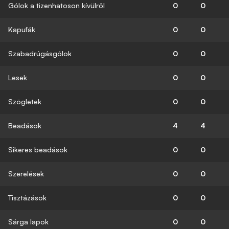
Gólok a tizenhatoson kívülről
0
0
Kapufák
0
0
Szabadrúgásgólok
0
0
Lesek
0
0
Szögletek
0
0
Beadások
4
4
Sikeres beadások
0
0
Szerelések
0
0
Tisztázások
0
0
Sárga lapok
0
0