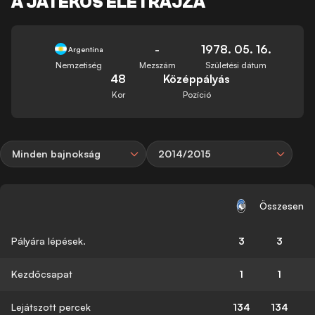
A JÁTÉKOS ÉLETRAJZA
-
1978. 05. 16.
Argentína
Nemzetiség
Mezszám
Születési dátum
48
Középpályás
Kor
Pozíció
Minden bajnokság
2014/2015
Összesen
Pályára lépések.
3
3
Kezdőcsapat
1
1
Lejátszott percek
134
134