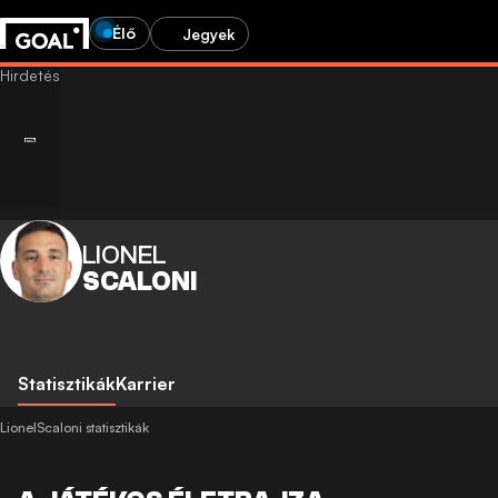
Élő
Jegyek
LIONEL
SCALONI
Statisztikák
Karrier
LionelScaloni statisztikák