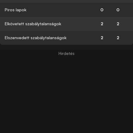
Piros lapok
0
0
Elkövetett szabálytalanságok
2
2
Elszenvedett szabálytalanságok
2
2