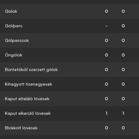
Gólok
0
0
Gól/perc
-
0
Gólpasszok
0
0
Öngólok
0
0
Büntetőből szerzett gólok
0
0
Kihagyott tizenegyesek
0
0
Kaput eltaláló lövések
0
0
Kaput elkerülő lövések
1
1
Blokkolt lövések
0
0