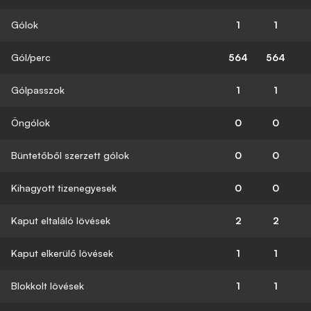
Gólok
1
1
Gól/perc
564
564
Gólpasszok
1
1
Öngólok
0
0
Büntetőből szerzett gólok
0
0
Kihagyott tizenegyesek
0
0
Kaput eltaláló lövések
2
2
Kaput elkerülő lövések
1
1
Blokkolt lövések
1
1