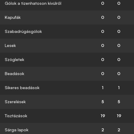
Gólok a tizenhatoson kívülről
0
0
Kapufák
0
0
Szabadrúgásgólok
0
0
Lesek
0
0
Szögletek
0
0
Beadások
0
0
Sikeres beadások
1
1
Szerelések
5
5
Tisztázások
19
19
Sárga lapok
2
2