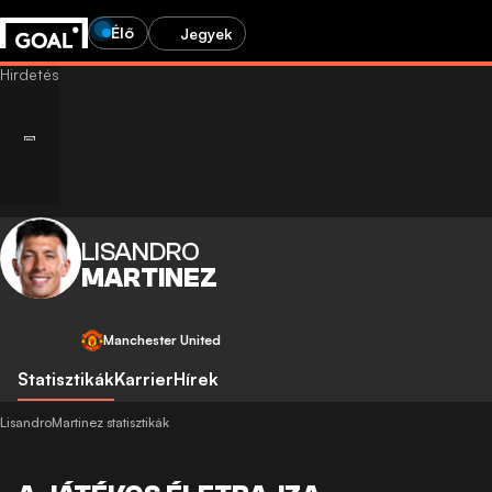
Élő
Jegyek
LISANDRO
MARTINEZ
Manchester United
Statisztikák
Karrier
Hírek
LisandroMartinez statisztikák