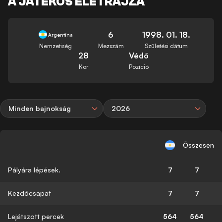
A JÁTÉKOS ÉLETRAJZA
6
1998. 01. 18.
Argentína
Nemzetiség
Mezszám
Születési dátum
28
Védő
Kor
Pozíció
Minden bajnokság
2026
Összesen
Pályára lépések.
7
7
Kezdőcsapat
7
7
Lejátszott percek
564
564