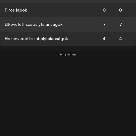
Piros lapok
0
0
Elkövetett szabálytalanságok
7
7
Elszenvedett szabálytalanságok
4
4