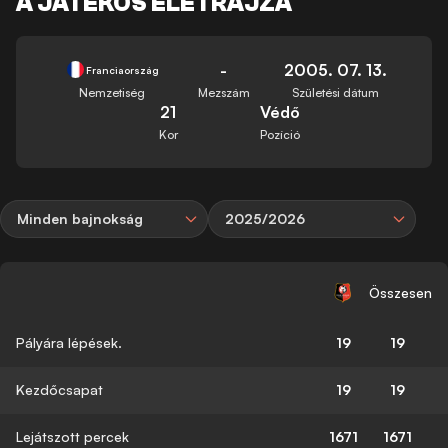
A JÁTÉKOS ÉLETRAJZA
-
2005. 07. 13.
Franciaország
Nemzetiség
Mezszám
Születési dátum
21
Védő
Kor
Pozíció
Minden bajnokság
2025/2026
Összesen
Pályára lépések.
19
19
Kezdőcsapat
19
19
Lejátszott percek
1671
1671