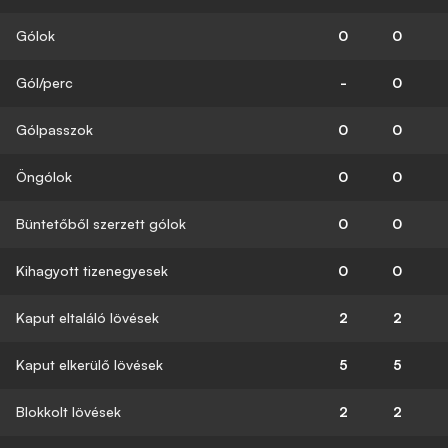
Gólok
0
0
Gól/perc
-
0
Gólpasszok
0
0
Öngólok
0
0
Büntetőből szerzett gólok
0
0
Kihagyott tizenegyesek
0
0
Kaput eltaláló lövések
2
2
Kaput elkerülő lövések
5
5
Blokkolt lövések
2
2