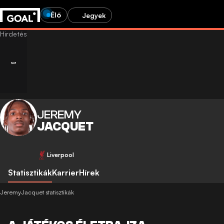
Élő
Jegyek
JEREMY
JACQUET
Liverpool
Statisztikák
Karrier
Hírek
JeremyJacquet statisztikák