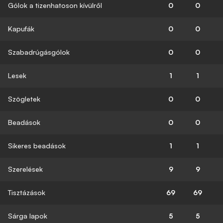
Gólok a tizenhatoson kívülről
0
0
Kapufák
0
0
Szabadrúgásgólok
0
0
Lesek
1
1
Szögletek
0
0
Beadások
0
0
Sikeres beadások
1
1
Szerelések
9
9
Tisztázások
69
69
Sárga lapok
5
5