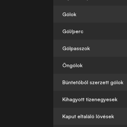
Gólok
Gól/perc
Gólpasszok
Öngólok
Büntetőből szerzett gólok
Kihagyott tizenegyesek
Kaput eltaláló lövések