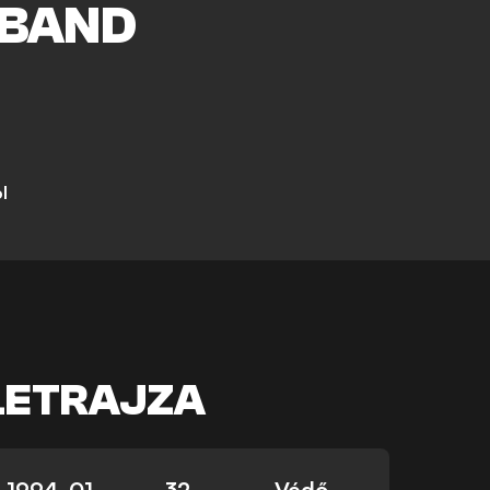
BAND
l
LETRAJZA
1994. 01.
32
Védő