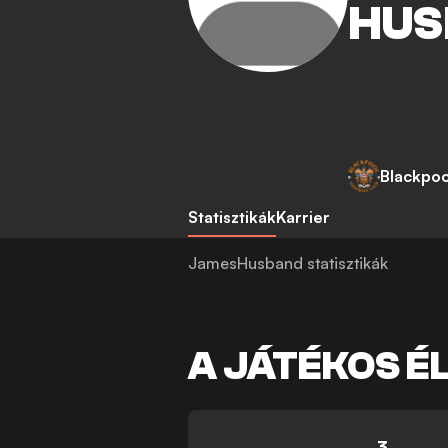
HUS
Blackpoo
Statisztikák
Karrier
JamesHusband statisztikák
A JÁTÉKOS É
3