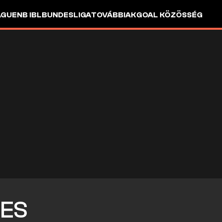
AGUE
NB I
BL
BUNDESLIGA
TOVÁBBIAK
GOAL KÖZÖSSÉG
ES