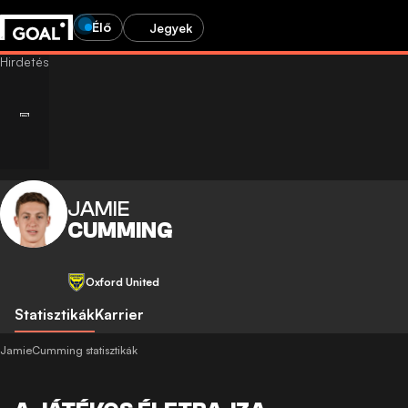
Élő
Jegyek
JAMIE
CUMMING
Oxford United
Statisztikák
Karrier
JamieCumming statisztikák