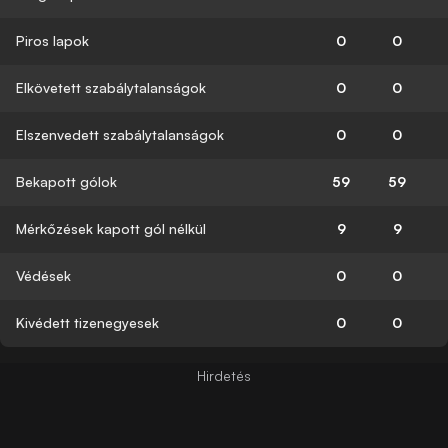
Piros lapok
0
0
Elkövetett szabálytalanságok
0
0
Elszenvedett szabálytalanságok
0
0
Bekapott gólok
59
59
Mérkőzések kapott gól nélkül
9
9
Védések
0
0
Kivédett tizenegyesek
0
0