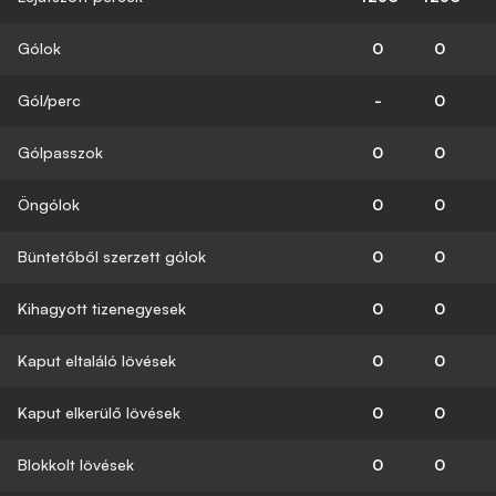
Gólok
0
0
Gól/perc
-
0
Gólpasszok
0
0
Öngólok
0
0
Büntetőből szerzett gólok
0
0
Kihagyott tizenegyesek
0
0
Kaput eltaláló lövések
0
0
Kaput elkerülő lövések
0
0
Blokkolt lövések
0
0