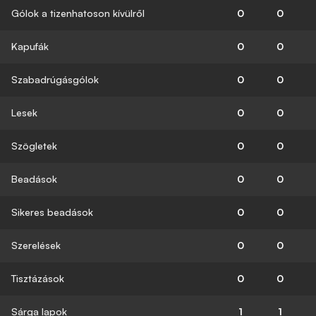
Gólok a tizenhatoson kívülről
0
0
Kapufák
0
0
Szabadrúgásgólok
0
0
Lesek
0
0
Szögletek
0
0
Beadások
0
0
Sikeres beadások
0
0
Szerelések
0
0
Tisztázások
0
0
Sárga lapok
1
1