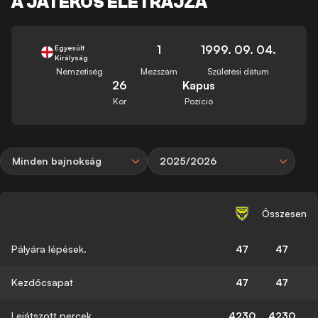
A JÁTÉKOS ÉLETRAJZA
1
1999. 09. 04.
Egyesült
Királyság
Nemzetiség
Mezszám
Születési dátum
26
Kapus
Kor
Pozíció
Minden bajnokság
2025/2026
Összesen
Pályára lépések.
47
47
Kezdőcsapat
47
47
Lejátszott percek
4230
4230