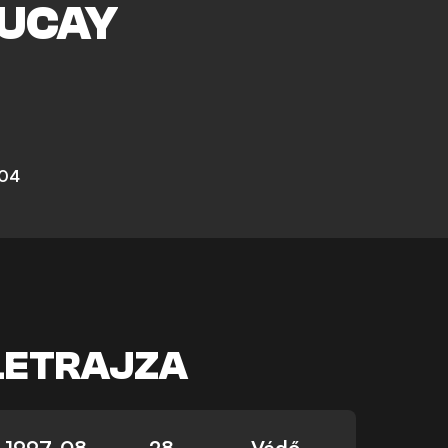
UCAY
 04
LETRAJZA
1997. 08.
28
Védő