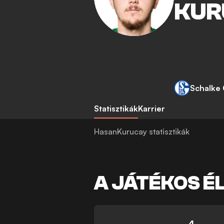
KUR
Schalke
Statisztikák
Karrier
HasanKurucay statisztikák
A JÁTÉKOS É
4