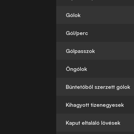
Gólok
Gól/perc
Gólpasszok
Öngólok
Büntetőből szerzett gólok
Kihagyott tizenegyesek
Kaput eltaláló lövések