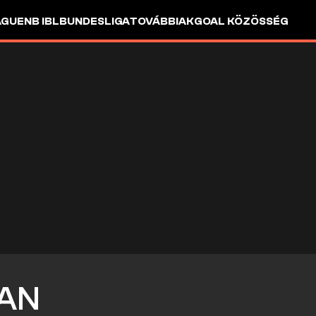
AGUE
NB I
BL
BUNDESLIGA
TOVÁBBIAK
GOAL KÖZÖSSÉG
AN