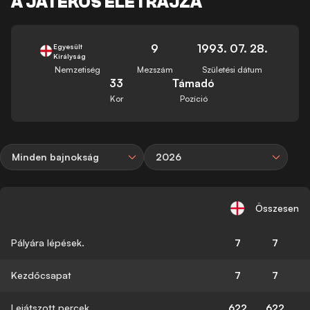
A JÁTÉKOS ÉLETRAJZA
9
1993. 07. 28.
Egyesült
Királyság
Nemzetiség
Mezszám
Születési dátum
33
Támadó
Kor
Pozíció
Minden bajnokság
2026
Összesen
Pályára lépések.
7
7
Kezdőcsapat
7
7
Lejátszott percek
622
622