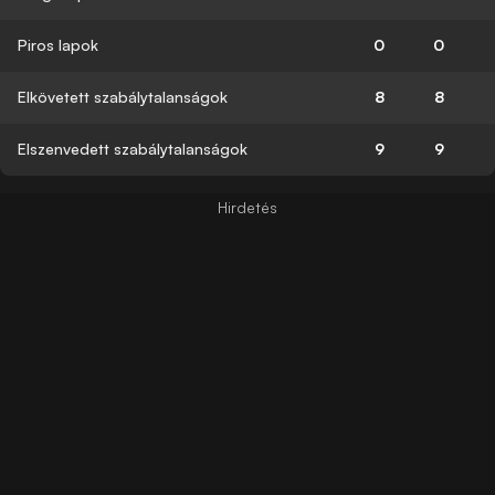
Piros lapok
0
0
Elkövetett szabálytalanságok
8
8
Elszenvedett szabálytalanságok
9
9