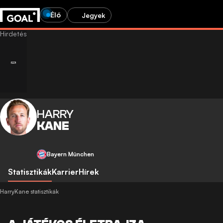
Élő
Jegyek
HARRY
KANE
Bayern München
Statisztikák
Karrier
Hírek
HarryKane statisztikák