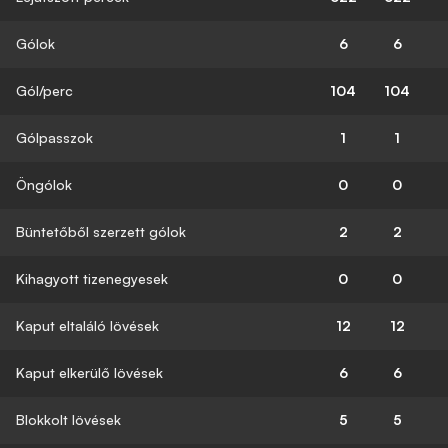
Gólok
6
6
Gól/perc
104
104
Gólpasszok
1
1
Öngólok
0
0
Büntetőből szerzett gólok
2
2
Kihagyott tizenegyesek
0
0
Kaput eltaláló lövések
12
12
Kaput elkerülő lövések
6
6
Blokkolt lövések
5
5