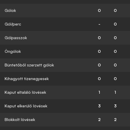
Gólok
0
0
Gól/perc
-
0
Gólpasszok
0
0
Öngólok
0
0
Büntetőből szerzett gólok
0
0
Kihagyott tizenegyesek
0
0
Kaput eltaláló lövések
1
1
Kaput elkerülő lövések
3
3
Blokkolt lövések
2
2