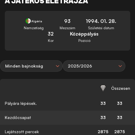
A JÁTÉKOS ÉLETRAJZA
93
1994. 01. 28.
Algéria
Nemzetiség
Mezszám
Születési dátum
32
Középpályás
Kor
Pozíció
Minden bajnokság
2025/2026
Összesen
Pályára lépések.
33
33
Kezdőcsapat
33
33
Lejátszott percek
2875
2875