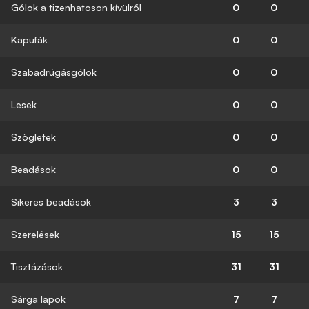
Gólok a tizenhatoson kívülről
0
0
Kapufák
0
0
Szabadrúgásgólok
0
0
Lesek
0
0
Szögletek
0
0
Beadások
0
0
Sikeres beadások
3
3
Szerelések
15
15
Tisztázások
31
31
Sárga lapok
7
7