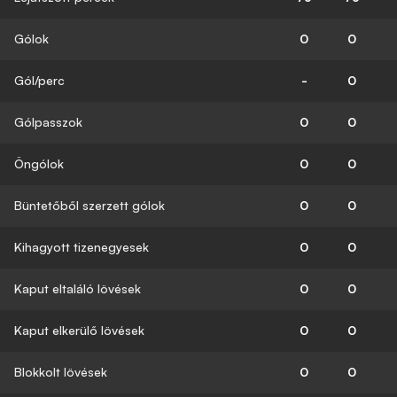
Gólok
0
0
Gól/perc
-
0
Gólpasszok
0
0
Öngólok
0
0
Büntetőből szerzett gólok
0
0
Kihagyott tizenegyesek
0
0
Kaput eltaláló lövések
0
0
Kaput elkerülő lövések
0
0
Blokkolt lövések
0
0