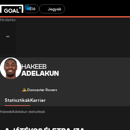
Élő
Jegyek
HAKEEB
ADELAKUN
Doncaster Rovers
Statisztikák
Karrier
HakeebAdelakun statisztikák