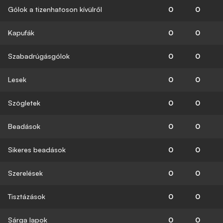
Gólok a tizenhatoson kívülről
0
0
Kapufák
0
0
Szabadrúgásgólok
0
0
Lesek
0
0
Szögletek
0
0
Beadások
0
0
Sikeres beadások
0
0
Szerelések
0
0
Tisztázások
0
0
Sárga lapok
0
0