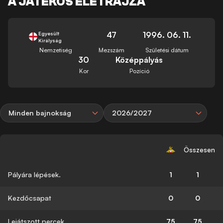
A JÁTÉKOS ÉLETRAJZA
47
1996. 06. 11.
Egyesült
Királyság
Nemzetiség
Mezszám
Születési dátum
30
Középpályás
Kor
Pozíció
Minden bajnokság
2026/2027
Összesen
Pályára lépések.
1
1
Kezdőcsapat
0
0
Lejátszott percek
75
75