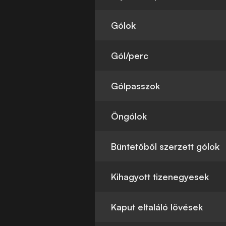
Gólok
Gól/perc
Gólpasszok
Öngólok
Büntetőből szerzett gólok
Kihagyott tizenegyesek
Kaput eltaláló lövések