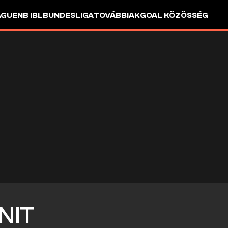
AGUE
NB I
BL
BUNDESLIGA
TOVÁBBIAK
GOAL KÖZÖSSÉG
NIT