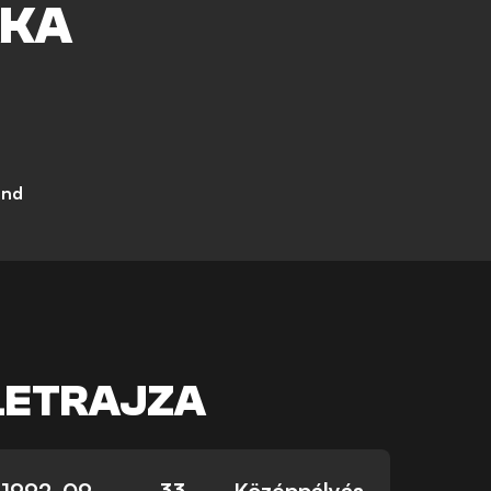
KA
and
LETRAJZA
1992. 09.
33
Középpályás