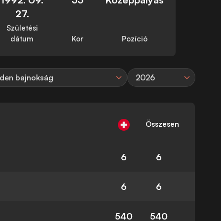
27.
Születési
dátum
Kor
Pozíció
den bajnokság
2026
Összesen
6
6
6
6
540
540