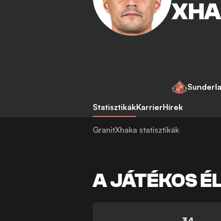
XHA
Sunderl
Statisztikák
Karrier
Hírek
GranitXhaka statisztikák
A JÁTÉKOS É
34