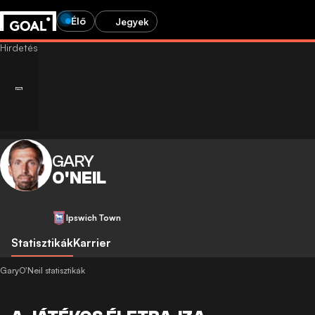
Élő
Jegyek
GARY
O'NEIL
Ipswich Town
Statisztikák
Karrier
GaryO'Neil statisztikák