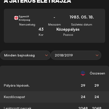
A JÁTÉKOS ÉLETRAJZA
-
1983. 05. 18.
Egyesült
Királyság
Nemzetiség
Mezszám
Születési dátum
43
Középpályás
Kor
Pozíció
Minden bajnokság
2018/2019
Összesen
Pályára lépések.
29
29
Kezdőcsapat
24
24
Lejátszott percek
2048
2048