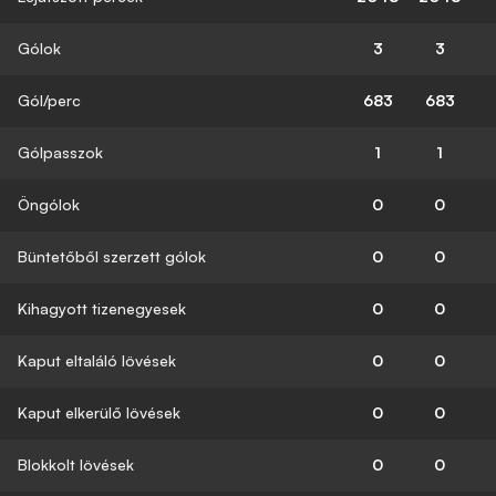
Gólok
3
3
Gól/perc
683
683
Gólpasszok
1
1
Öngólok
0
0
Büntetőből szerzett gólok
0
0
Kihagyott tizenegyesek
0
0
Kaput eltaláló lövések
0
0
Kaput elkerülő lövések
0
0
Blokkolt lövések
0
0