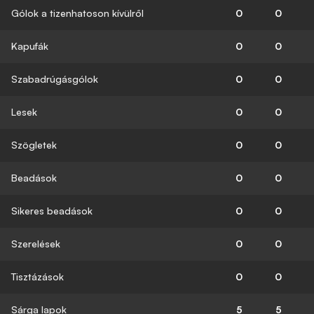
Gólok a tizenhatoson kívülről
0
0
Kapufák
0
0
Szabadrúgásgólok
0
0
Lesek
0
0
Szögletek
0
0
Beadások
0
0
Sikeres beadások
0
0
Szerelések
0
0
Tisztázások
0
0
Sárga lapok
5
5