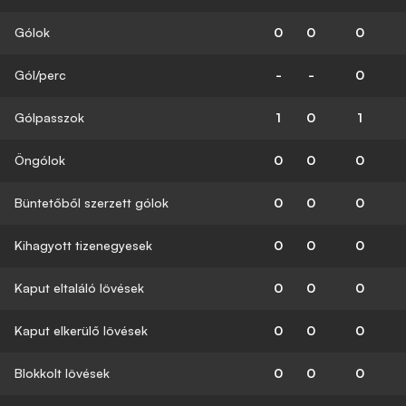
Gólok
0
0
0
Gól/perc
-
-
0
Gólpasszok
1
0
1
Öngólok
0
0
0
Büntetőből szerzett gólok
0
0
0
Kihagyott tizenegyesek
0
0
0
Kaput eltaláló lövések
0
0
0
Kaput elkerülő lövések
0
0
0
Blokkolt lövések
0
0
0