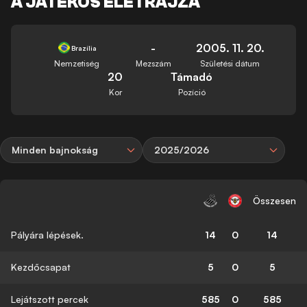
A JÁTÉKOS ÉLETRAJZA
-
2005. 11. 20.
Brazília
Nemzetiség
Mezszám
Születési dátum
20
Támadó
Kor
Pozíció
Minden bajnokság
2025/2026
Összesen
Pályára lépések.
14
0
14
Kezdőcsapat
5
0
5
Lejátszott percek
585
0
585