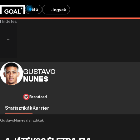
Élő
Jegyek
GUSTAVO
NUNES
Brentford
Statisztikák
Karrier
GustavoNunes statisztikák