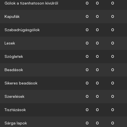
Gólok a tizenhatoson kívülről
0
0
0
Kapufák
0
0
0
Szabadrúgásgólok
0
0
0
Lesek
0
0
0
Szögletek
0
0
0
Beadások
0
0
0
Sikeres beadások
0
0
0
Szerelések
0
0
0
Tisztázások
0
0
0
Sárga lapok
0
0
0