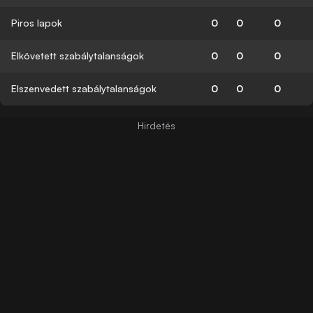
Piros lapok
0
0
0
Elkövetett szabálytalanságok
0
0
0
Elszenvedett szabálytalanságok
0
0
0