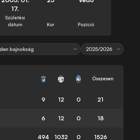
17.
Születési
dátum
Kor
Pozíció
den bajnokság
2025/2026
Összesen
9
12
0
21
6
12
0
18
494
1032
0
1526