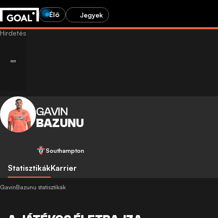
Élő
Jegyek
GAVIN
BAZUNU
Southampton
Statisztikák
Karrier
GavinBazunu statisztikák