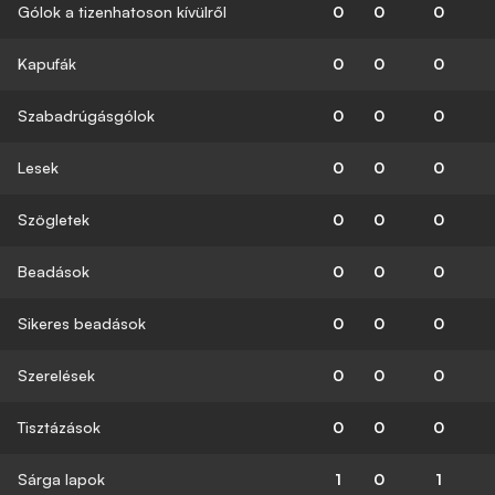
Gólok a tizenhatoson kívülről
0
0
0
Kapufák
0
0
0
Szabadrúgásgólok
0
0
0
Lesek
0
0
0
Szögletek
0
0
0
Beadások
0
0
0
Sikeres beadások
0
0
0
Szerelések
0
0
0
Tisztázások
0
0
0
Sárga lapok
1
0
1