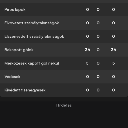
Piros lapok
0
0
0
Elkövetett szabálytalanságok
0
0
0
Elszenvedett szabálytalanságok
0
0
0
Bekapott gólok
36
0
36
Mérkőzések kapott gól nélkül
5
0
5
Védések
0
0
0
Kivédett tizenegyesek
0
0
0