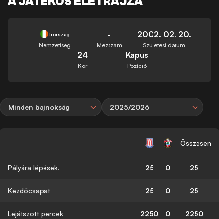
A JÁTÉKOS ÉLETRAJZA
-
2002. 02. 20.
Írország
Nemzetiség
Mezszám
Születési dátum
24
Kapus
Kor
Pozíció
Minden bajnokság
2025/2026
Összesen
Pályára lépések.
25
0
25
Kezdőcsapat
25
0
25
Lejátszott percek
2250
0
2250