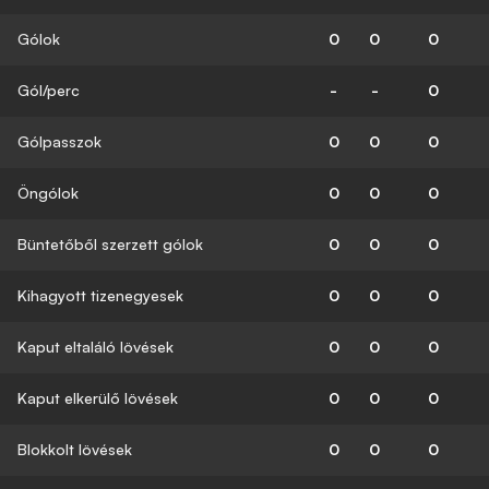
Gólok
0
0
0
Gól/perc
-
-
0
Gólpasszok
0
0
0
Öngólok
0
0
0
Büntetőből szerzett gólok
0
0
0
Kihagyott tizenegyesek
0
0
0
Kaput eltaláló lövések
0
0
0
Kaput elkerülő lövések
0
0
0
Blokkolt lövések
0
0
0