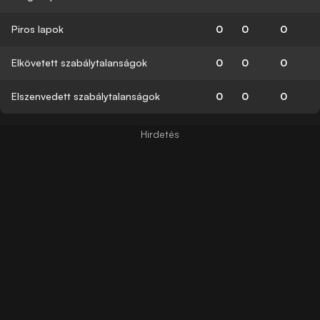
Piros lapok
0
0
0
Elkövetett szabálytalanságok
0
0
0
Elszenvedett szabálytalanságok
0
0
0