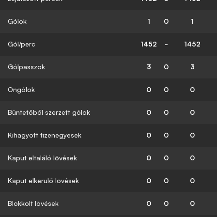
Gólok
1
0
1
Gól/perc
1452
-
1452
Gólpasszok
3
0
3
Öngólok
0
0
0
Büntetőből szerzett gólok
0
0
0
Kihagyott tizenegyesek
0
0
0
Kaput eltaláló lövések
0
0
0
Kaput elkerülő lövések
0
0
0
Blokkolt lövések
0
0
0