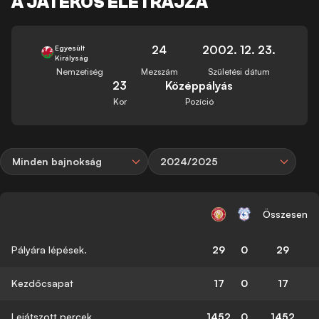
A JÁTÉKOS ÉLETRAJZA
24
2002. 12. 23.
Egyesült
Királyság
Nemzetiség
Mezszám
Születési dátum
23
Középpályás
Kor
Pozíció
Minden bajnokság
2024/2025
Összesen
Pályára lépések.
29
0
29
Kezdőcsapat
17
0
17
Lejátszott percek
1452
0
1452