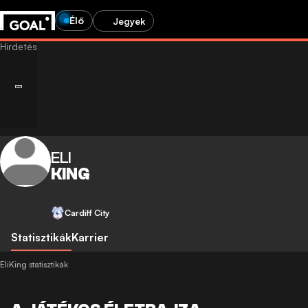
Élő
Jegyek
ELI
KING
Cardiff City
Statisztikák
Karrier
EliKing statisztikák