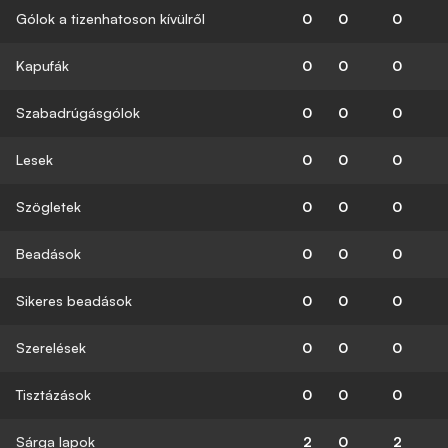
Gólok a tizenhatoson kívülről
0
0
0
Kapufák
0
0
0
Szabadrúgásgólok
0
0
0
Lesek
0
0
0
Szögletek
0
0
0
Beadások
0
0
0
Sikeres beadások
0
0
0
Szerelések
0
0
0
Tisztázások
0
0
0
Sárga lapok
2
0
2