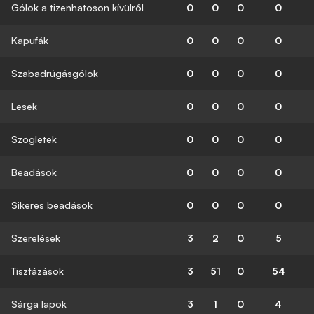
Gólok a tizenhatoson kívülről
0
0
0
0
Kapufák
0
0
0
0
Szabadrúgásgólok
0
0
0
0
Lesek
0
0
0
0
Szögletek
0
0
0
0
Beadások
0
0
0
0
Sikeres beadások
0
0
0
0
Szerelések
3
2
0
5
Tisztázások
3
51
0
54
Sárga lapok
3
1
0
4