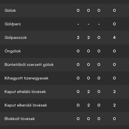
Gólok
0
0
0
0
Gól/perc
-
-
-
0
Gólpasszok
2
2
0
4
Öngólok
0
0
0
0
Büntetőből szerzett gólok
0
0
0
0
Kihagyott tizenegyesek
0
0
0
0
Kaput eltaláló lövések
0
2
0
2
Kaput elkerülő lövések
0
2
0
2
Blokkolt lövések
0
0
0
0