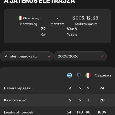
A JÁTÉKOS ÉLETRAJZA
-
2003. 12. 28.
Olaszország
Nemzetiség
Mezszám
Születési dátum
22
Védő
Kor
Pozíció
Minden bajnokság
2025/2026
Összesen
Pályára lépések.
9
13
2
24
Kezdőcsapat
6
13
1
20
Lejátszott percek
541
1170
98
1809