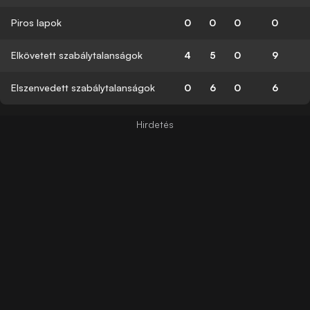
Piros lapok
0
0
0
0
Elkövetett szabálytalanságok
4
5
0
9
Elszenvedett szabálytalanságok
0
6
0
6