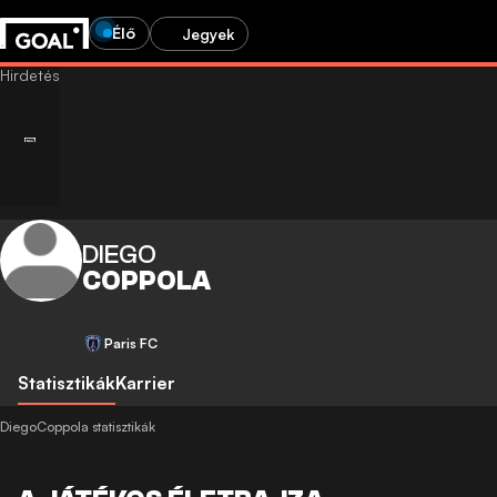
Élő
Jegyek
DIEGO
COPPOLA
Paris FC
Statisztikák
Karrier
DiegoCoppola statisztikák