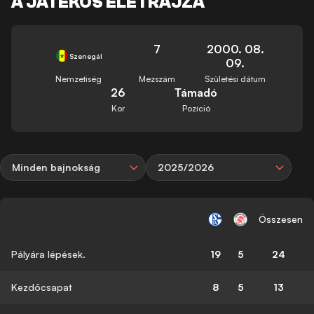
A JÁTÉKOS ÉLETRAJZA
7
2000. 08.
Szenegál
09.
Nemzetiség
Mezszám
Születési dátum
26
Támadó
Kor
Pozíció
Minden bajnokság
2025/2026
Összesen
Pályára lépések.
19
5
24
Kezdőcsapat
8
5
13