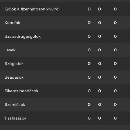
Gólok a tizenhatoson kívülről
0
0
0
Kapufák
0
0
0
Szabadrúgásgólok
0
0
0
Lesek
0
0
0
Szögletek
0
0
0
Beadások
0
0
0
Sikeres beadások
0
0
0
Szerelések
0
0
0
Tisztázások
0
0
0