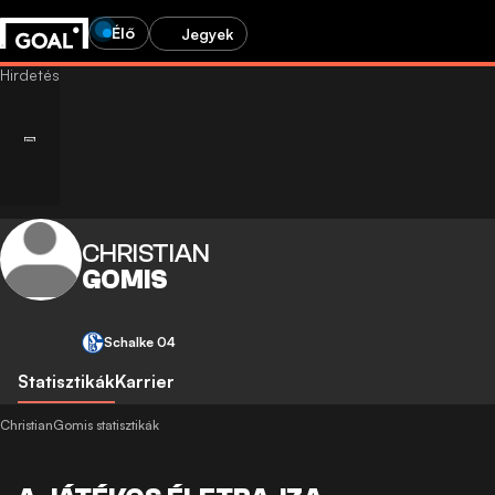
Élő
Jegyek
CHRISTIAN
GOMIS
Schalke 04
Statisztikák
Karrier
ChristianGomis statisztikák