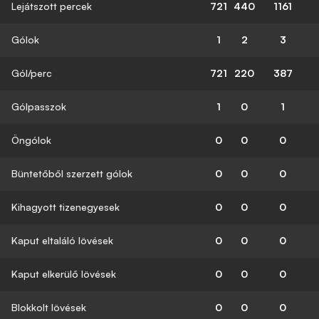
Lejátszott percek
721
440
1161
Gólok
1
2
3
Gól/perc
721
220
387
Gólpasszok
1
0
1
Öngólok
0
0
0
Büntetőből szerzett gólok
0
0
0
Kihagyott tizenegyesek
0
0
0
Kaput eltaláló lövések
0
0
0
Kaput elkerülő lövések
0
0
0
Blokkolt lövések
0
0
0