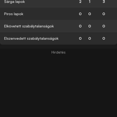
Sárga lapok
2
1
3
Piros lapok
0
0
0
Elkövetett szabálytalanságok
0
0
0
Elszenvedett szabálytalanságok
0
0
0