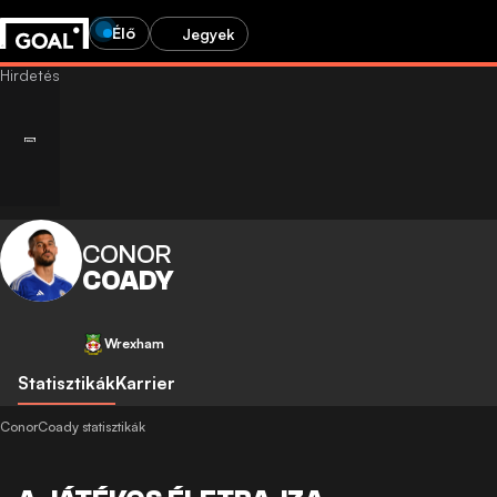
Élő
Jegyek
CONOR
COADY
Wrexham
Statisztikák
Karrier
ConorCoady statisztikák