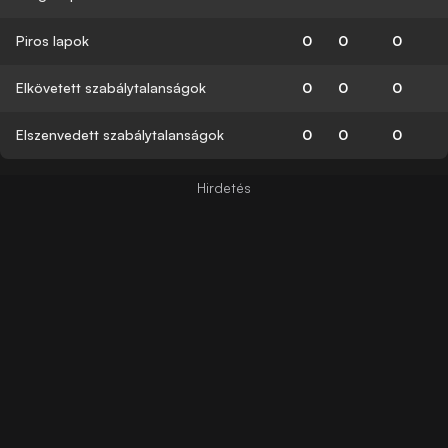
Piros lapok
0
0
0
Elkövetett szabálytalanságok
0
0
0
Elszenvedett szabálytalanságok
0
0
0