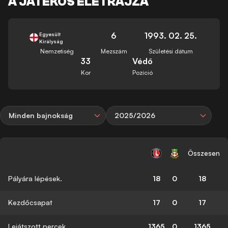
A JÁTÉKOS ÉLETRAJZA
6
1993. 02. 25.
Egyesült
Királyság
Nemzetiség
Mezszám
Születési dátum
33
Védő
Kor
Pozíció
Minden bajnokság
2025/2026
Összesen
Pályára lépések.
18
0
18
Kezdőcsapat
17
0
17
Lejátszott percek
1365
0
1365