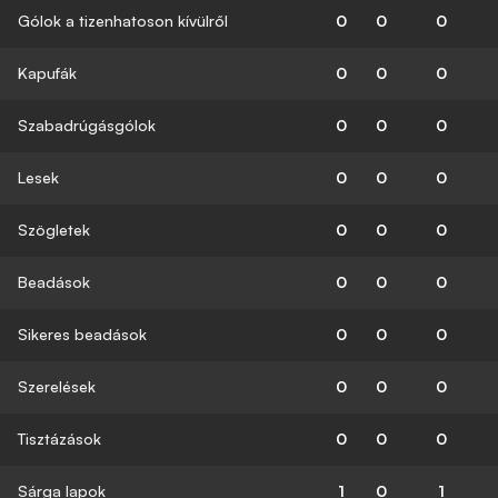
Gólok a tizenhatoson kívülről
0
0
0
Kapufák
0
0
0
Szabadrúgásgólok
0
0
0
Lesek
0
0
0
Szögletek
0
0
0
Beadások
0
0
0
Sikeres beadások
0
0
0
Szerelések
0
0
0
Tisztázások
0
0
0
Sárga lapok
1
0
1