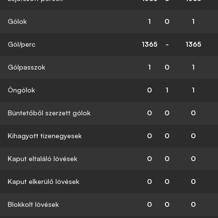
Gólok
1
0
1
Gól/perc
1365
-
1365
Gólpasszok
1
0
1
Öngólok
0
1
1
Büntetőből szerzett gólok
0
0
0
Kihagyott tizenegyesek
0
0
0
Kaput eltaláló lövések
0
0
0
Kaput elkerülő lövések
0
0
0
Blokkolt lövések
0
0
0