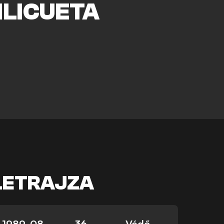
ILICUETA
LETRAJZA
1989. 08.
36
Védő