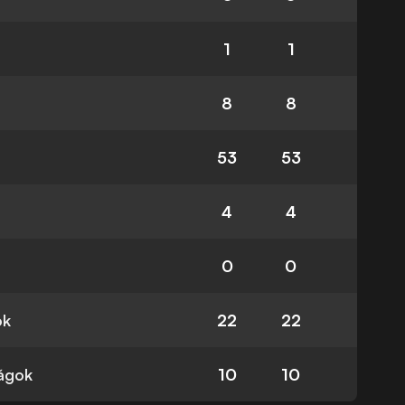
1
1
8
8
53
53
4
4
0
0
ok
22
22
ságok
10
10