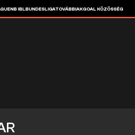
AGUE
NB I
BL
BUNDESLIGA
TOVÁBBIAK
GOAL KÖZÖSSÉG
AR