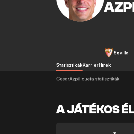
AZP
Sevilla
Statisztikák
Karrier
Hírek
CesarAzpilicueta statisztikák
A JÁTÉKOS É
3