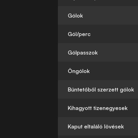
Gólok
Gól/perc
Gólpasszok
Öngólok
Büntetőből szerzett gólok
Kihagyott tizenegyesek
Kaput eltaláló lövések