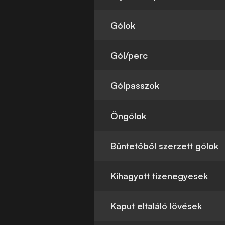
Gólok
Gól/perc
Gólpasszok
Öngólok
Büntetőből szerzett gólok
Kihagyott tizenegyesek
Kaput eltaláló lövések