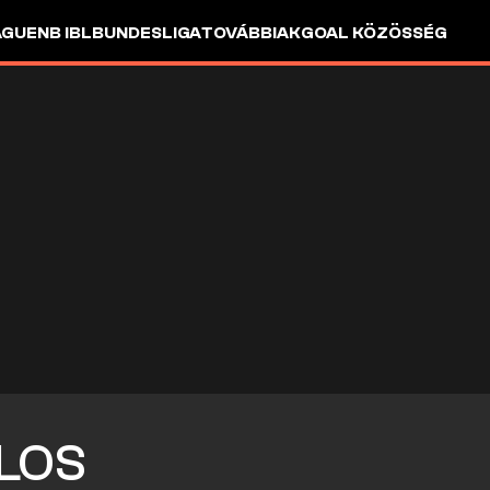
AGUE
NB I
BL
BUNDESLIGA
TOVÁBBIAK
GOAL KÖZÖSSÉG
LOS