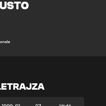
USTO
ionale
LETRAJZA
1999. 01.
27
Védő