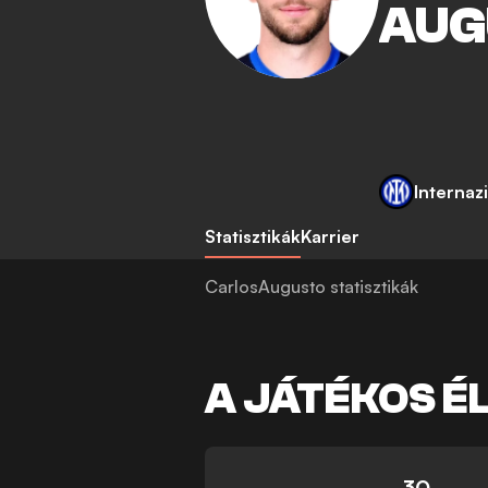
AUG
Internaz
Statisztikák
Karrier
CarlosAugusto statisztikák
A JÁTÉKOS É
30