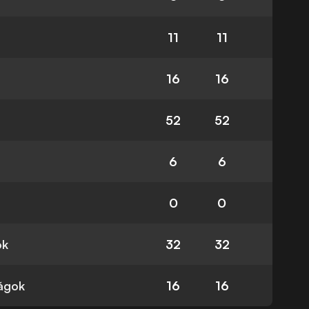
11
11
16
16
52
52
6
6
0
0
ok
32
32
ságok
16
16