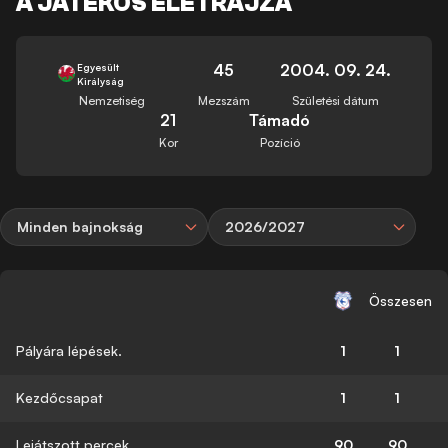
A JÁTÉKOS ÉLETRAJZA
45
2004. 09. 24.
Egyesült
Királyság
Nemzetiség
Mezszám
Születési dátum
21
Támadó
Kor
Pozíció
Minden bajnokság
2026/2027
Összesen
Pályára lépések.
1
1
Kezdőcsapat
1
1
Lejátszott percek
90
90