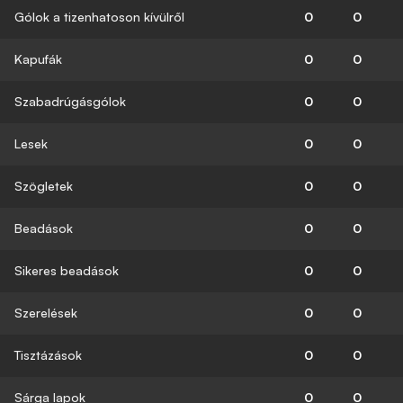
Gólok a tizenhatoson kívülről
0
0
Kapufák
0
0
Szabadrúgásgólok
0
0
Lesek
0
0
Szögletek
0
0
Beadások
0
0
Sikeres beadások
0
0
Szerelések
0
0
Tisztázások
0
0
Sárga lapok
0
0