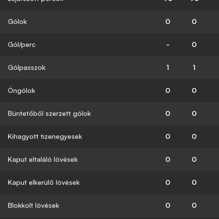
Gólok
0
0
Gól/perc
-
0
Gólpasszok
1
1
Öngólok
0
0
Büntetőből szerzett gólok
0
0
Kihagyott tizenegyesek
0
0
Kaput eltaláló lövések
0
0
Kaput elkerülő lövések
0
0
Blokkolt lövések
0
0