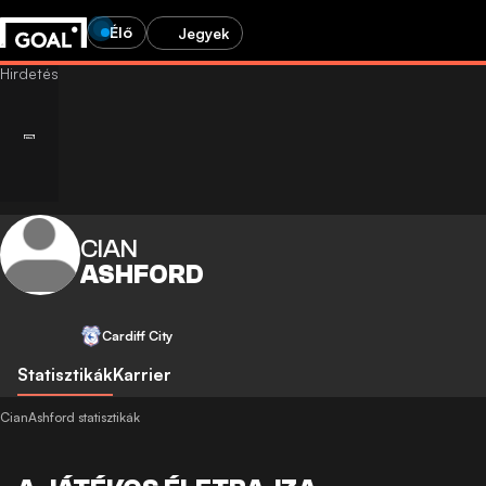
Élő
Jegyek
CIAN
ASHFORD
Cardiff City
Statisztikák
Karrier
CianAshford statisztikák