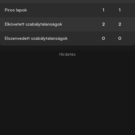
Piros lapok
1
1
Elkövetett szabálytalanságok
2
2
Elszenvedett szabálytalanságok
0
0