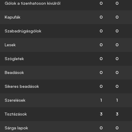
Gólok a tizenhatoson kívülről
0
0
Kapufák
0
0
Szabadrúgásgólok
0
0
Lesek
0
0
Szögletek
0
0
Beadások
0
0
Sikeres beadások
0
0
Szerelések
1
1
Tisztázások
3
3
Sárga lapok
0
0