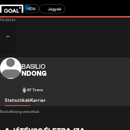
Élő
Jegyek
BASILIO
NDONG
KF Tirana
Statisztikák
Karrier
BasilioNdong statisztikák