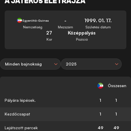
A JÁTÉKOS ÉLETRAJZA
-
1999. 01. 17.
Egyenlítői-Guinea
Nemzetiség
Mezszám
Születési dátum
27
Középpályás
Kor
Pozíció
Minden bajnokság
2025
Összesen
Pályára lépések.
1
1
Kezdőcsapat
1
1
Lejátszott percek
49
49