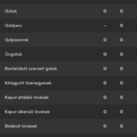
Gólok
0
0
Gól/perc
-
0
Gólpasszok
0
0
Öngólok
0
0
Büntetőből szerzett gólok
0
0
Kihagyott tizenegyesek
0
0
Kaput eltaláló lövések
0
0
Kaput elkerülő lövések
0
0
Blokkolt lövések
0
0