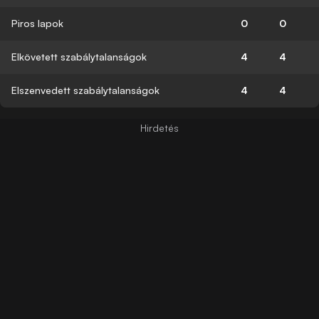
Piros lapok
0
0
Elkövetett szabálytalanságok
4
4
Elszenvedett szabálytalanságok
4
4