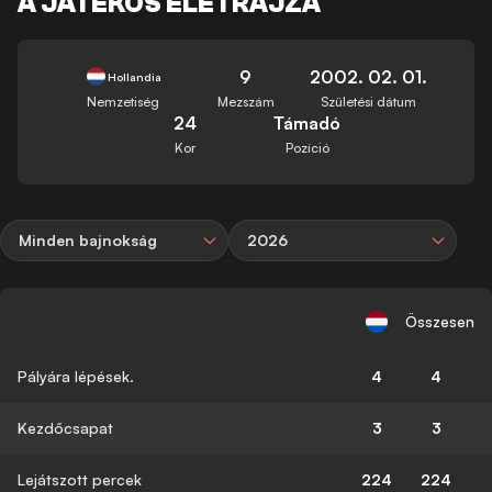
A JÁTÉKOS ÉLETRAJZA
9
2002. 02. 01.
Hollandia
Nemzetiség
Mezszám
Születési dátum
24
Támadó
Kor
Pozíció
Minden bajnokság
2026
Összesen
Pályára lépések.
4
4
Kezdőcsapat
3
3
Lejátszott percek
224
224