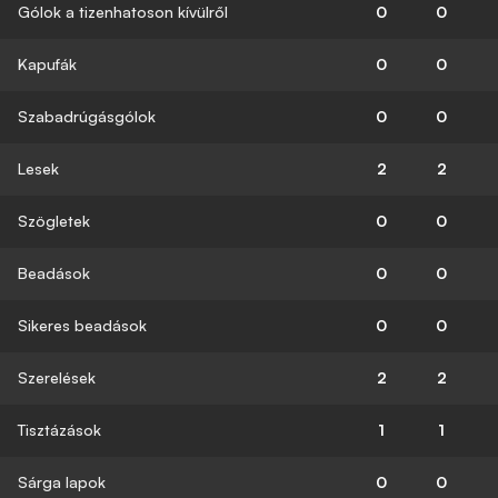
Gólok a tizenhatoson kívülről
0
0
Kapufák
0
0
Szabadrúgásgólok
0
0
Lesek
2
2
Szögletek
0
0
Beadások
0
0
Sikeres beadások
0
0
Szerelések
2
2
Tisztázások
1
1
Sárga lapok
0
0