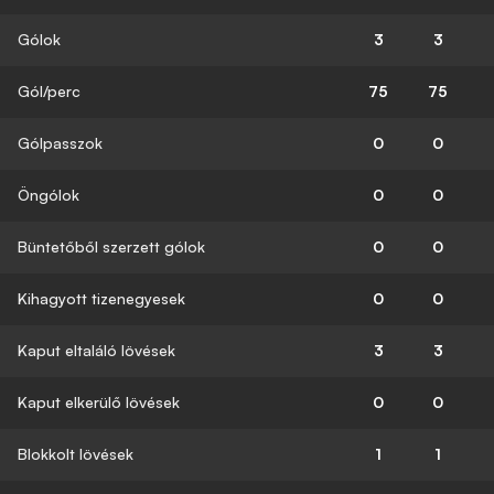
Gólok
3
3
Gól/perc
75
75
Gólpasszok
0
0
Öngólok
0
0
Büntetőből szerzett gólok
0
0
Kihagyott tizenegyesek
0
0
Kaput eltaláló lövések
3
3
Kaput elkerülő lövések
0
0
Blokkolt lövések
1
1