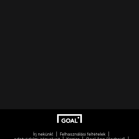
Írj nekünk!
Felhasználási feltételek
adatvédelmi irányelveit
Karrier
Goal App (Android)