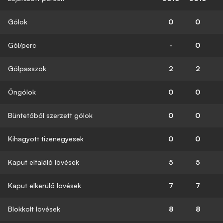
Gólok
0
0
Gól/perc
-
0
Gólpasszok
2
2
Öngólok
0
0
Büntetőből szerzett gólok
0
0
Kihagyott tizenegyesek
0
0
Kaput eltaláló lövések
5
5
Kaput elkerülő lövések
7
7
Blokkolt lövések
8
8