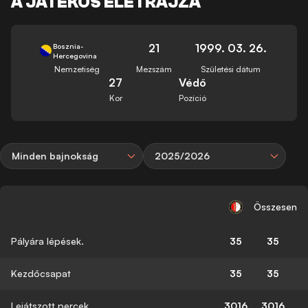
A JÁTÉKOS ÉLETRAJZA
21
1999. 03. 26.
Bosznia-
Hercegovina
Nemzetiség
Mezszám
Születési dátum
27
Védő
Kor
Pozíció
Minden bajnokság
2025/2026
Összesen
Pályára lépések.
35
35
Kezdőcsapat
35
35
Lejátszott percek
3016
3016