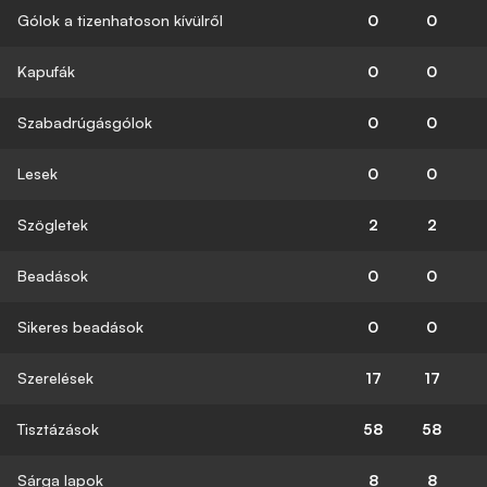
Gólok a tizenhatoson kívülről
0
0
Kapufák
0
0
Szabadrúgásgólok
0
0
Lesek
0
0
Szögletek
2
2
Beadások
0
0
Sikeres beadások
0
0
Szerelések
17
17
Tisztázások
58
58
Sárga lapok
8
8