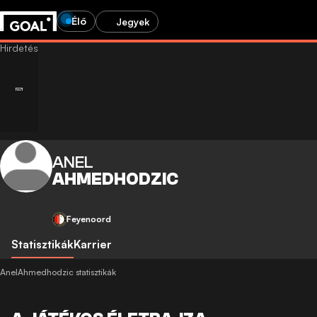
Élő
Jegyek
ANEL
AHMEDHODZIC
Feyenoord
Statisztikák
Karrier
AnelAhmedhodzic statisztikák