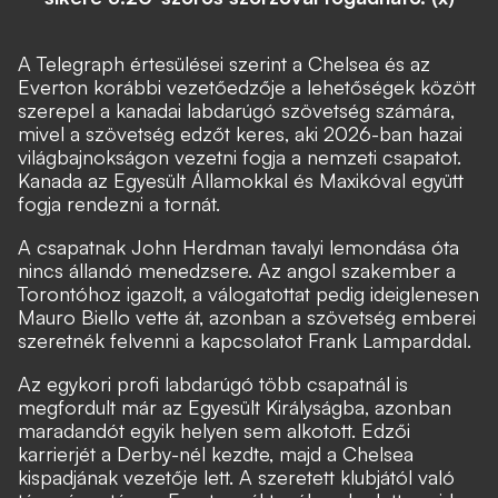
A Telegraph értesülései szerint a Chelsea és az
Everton korábbi vezetőedzője a lehetőségek között
szerepel a kanadai labdarúgó szövetség számára,
mivel a szövetség edzőt keres, aki 2026-ban hazai
világbajnokságon vezetni fogja a nemzeti csapatot.
Kanada az Egyesült Államokkal és Maxikóval együtt
fogja rendezni a tornát.
A csapatnak John Herdman tavalyi lemondása óta
nincs állandó menedzsere. Az angol szakember a
Torontóhoz igazolt, a válogatottat pedig ideiglenesen
Mauro Biello vette át, azonban a szövetség emberei
szeretnék felvenni a kapcsolatot Frank Lamparddal.
Az egykori profi labdarúgó több csapatnál is
megfordult már az Egyesült Királyságba, azonban
maradandót egyik helyen sem alkotott. Edzői
karrierjét a Derby-nél kezdte, majd a Chelsea
kispadjának vezetője lett. A szeretett klubjától való