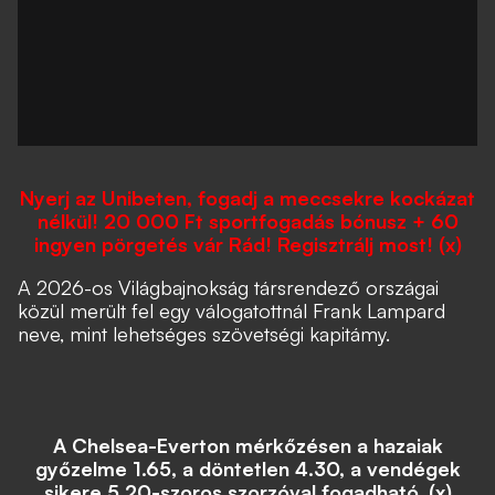
Nyerj az Unibeten, fogadj a meccsekre kockázat
nélkül! 20 000 Ft sportfogadás bónusz + 60
ingyen pörgetés vár Rád! Regisztrálj most! (x)
A 2026-os Világbajnokság társrendező országai
közül merült fel egy válogatottnál Frank Lampard
neve, mint lehetséges szövetségi kapitámy.
A Chelsea-Everton mérkőzésen a hazaiak
győzelme 1.65, a döntetlen 4.30, a vendégek
sikere 5.20-szoros szorzóval fogadható. (x)