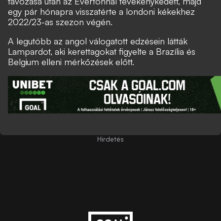
távozása után az Evertonnál tevékenykedett, majd
egy pár hónapra visszatérte a londoni kékekhez
2022/23-as szezon végén.
A legutóbb az angol válogatott edzésein látták
Lampardot, aki kerettagokat figyelte a Brazília és
Belgium elleni mérkőzések előtt.
Hirdetés