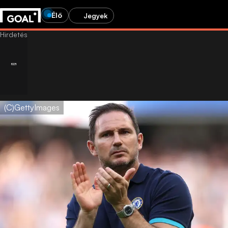
Élő
Jegyek
(C)GettyImages