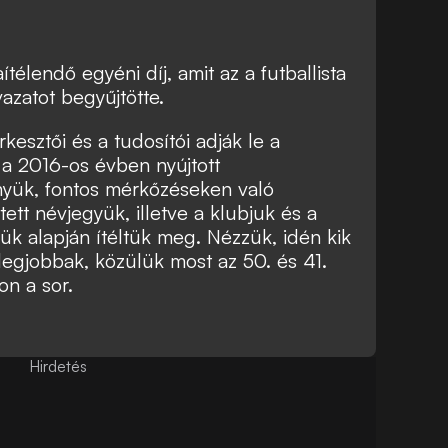
élendő egyéni díj, amit az a futballista
azatot begyűjtötte.
kesztői és a tudosítói adják le a
t a 2016-os évben nyújtott
ényük, fontos mérkőzéseken való
tett névjegyük, illetve a klubjuk és a
gük alapján ítéltük meg. Nézzük, idén kik
 legjobbak, közülük most az 50. és 41.
on a sor.
Hirdetés