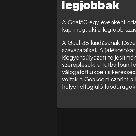
legjobbak
A Goal50 egy évenként odaít
kap meg, aki a legtöbb szav
A Goal 38 kiadásának főszer
szavazataikat. A játékosoka
kiegyensúlyozott teljesítm
szereplésük, a futballban le
válogatottjukbeli sikeressé
voltak a Goal.com szerint a
helyet elfoglaló labdarúgók