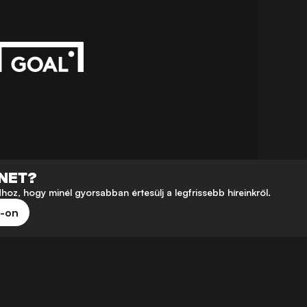
ÉNET?
z, hogy minél gyorsabban értesülj a legfrissebb híreinkről.
e-on