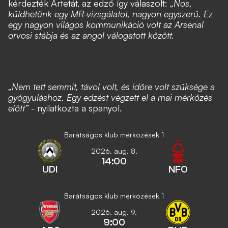
kérdezték Artetát, az edző így válaszolt:
„Nos,
küldhetünk egy MR-vizsgálatot, nagyon egyszerű. Ez
egy nagyon világos kommunikáció volt az Arsenal
orvosi stábja és az angol válogatott között.
„Nem tett semmit, távol volt, és időre volt szüksége a
gyógyuláshoz. Egy edzést végzett el a mai mérkőzés
előtt” -
nyilatkozta a spanyol.
Barátságos klub mérközések 1
2026. aug. 8.
14:00
UDI
NFO
Barátságos klub mérközések 1
2026. aug. 9.
9:00