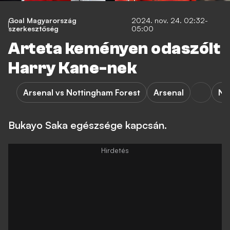
Goal Magyarország
2024. nov. 24. 02:32-
szerkesztőség
05:00
Arteta keményen odaszólt
Harry Kane-nek
Arsenal vs Nottingham Forest
Arsenal
No
Bukayo Saka egészsége kapcsán.