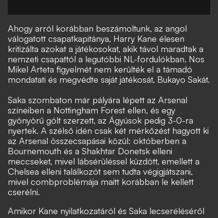
Ahogy arról korábban beszámoltunk
, az angol
válogatott csapatkapitánya, Harry Kane élesen
kritizálta azokat a játékosokat, akik távol maradtak a
nemzeti csapattól a legutóbbi NL-fordulókban. Nos
Mikel Arteta figyelmét nem kerülték el a támadó
mondatati és megvédte saját játékosát, Bukayo Sakát.
Saka szombaton már pályára lépett az Arsenal
színeiben a Nottingham Forest ellen, és egy
gyönyörű gólt szerzett, az Ágyúsok pedig 3-0-ra
nyertek. A szélső idén csak két mérkőzést hagyott ki
az Arsenal összecsapásai közül: októberben a
Bournemouth és a Shakhtar Donetsk elleni
meccseket, mivel lábsérüléssel küzdött, emellett a
Chelsea elleni találkozót sem tudta végigjátszani,
mivel combproblémája maitt korábban le kellett
cserélni.
Amikor Kane nyilatkozatáról és Saka lecseréléséről