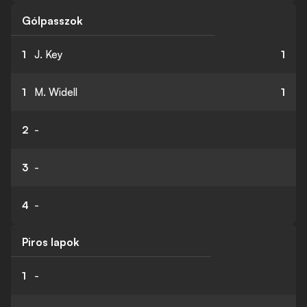
Gólpasszok
1
J. Key
1
1
M. Widell
1
2
-
3
-
4
-
Piros lapok
1
-