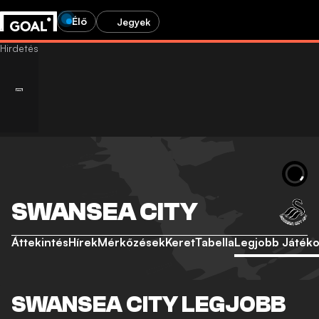
Élő
Jegyek
SWANSEA CITY
Áttekintés
Hírek
Mérkőzések
Keret
Tabella
Legjobb Játék
SWANSEA CITY LEGJOBB