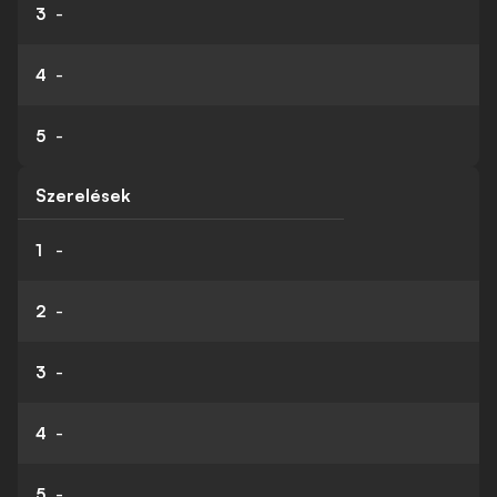
3
-
4
-
5
-
Szerelések
1
-
2
-
3
-
4
-
5
-