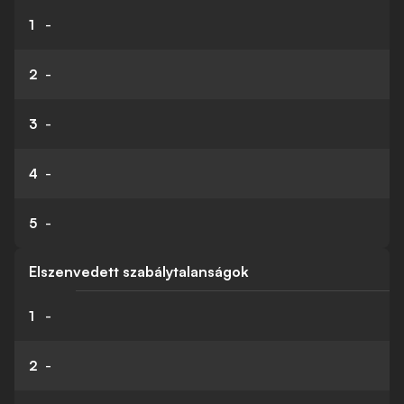
1
-
2
-
3
-
4
-
5
-
Elszenvedett szabálytalanságok
1
-
2
-