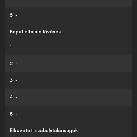
5
-
Kaput eltaláló lövések
1
-
2
-
3
-
4
-
5
-
Elkövetett szabálytalanságok