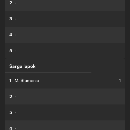
2
-
3
-
4
-
5
-
Sárga lapok
1
M. Stamenic
1
2
-
3
-
4
-